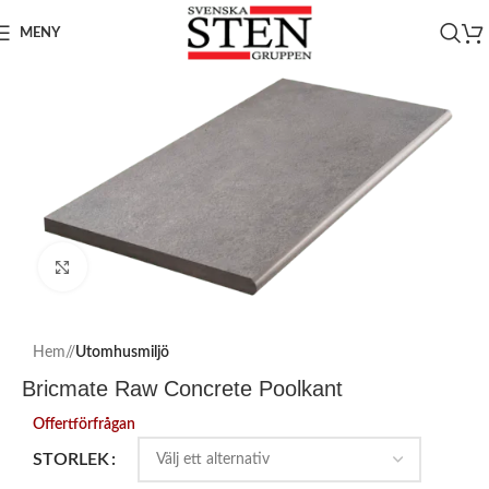
MENY
Click to enlarge
Hem
/
Utomhusmiljö
Bricmate Raw Concrete Poolkant
Offertförfrågan
STORLEK