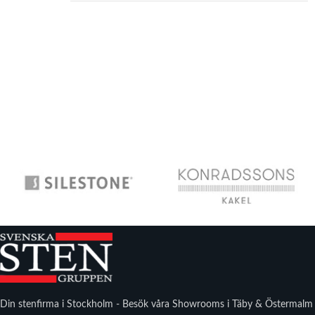
Din stenfirma i Stockholm - Besök våra Showrooms i Täby & Östermalm