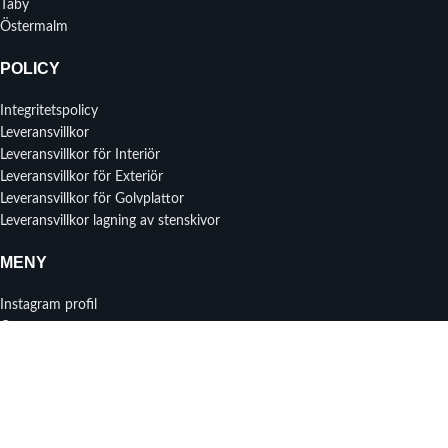
Täby
Östermalm
POLICY
Integritetspolicy
Leveransvillkor
Leveransvillkor för Interiör
Leveransvillkor för Exteriör
Leveransvillkor för Golvplattor
Leveransvillkor lagning av stenskivor
MENY
Instagram profil
Om oss
Prisförfrågan
Kontakta oss
Senaste nytt
2025 CHRISYLL AKTIEBOLAG