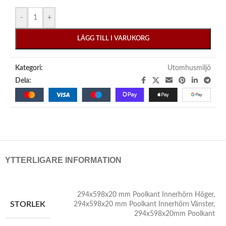
-
+
LÄGG TILL I VARUKORG
Kategori:
Utomhusmiljö
Dela:
YTTERLIGARE INFORMATION
294x598x20 mm Poolkant Innerhörn Höger
,
STORLEK
294x598x20 mm Poolkant Innerhörn Vänster
,
294x598x20mm Poolkant