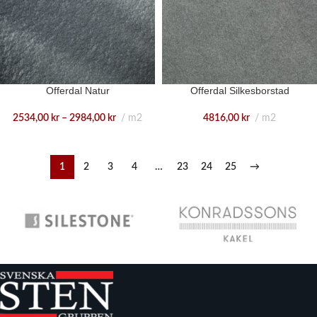
Offerdal Natur
Offerdal Silkesborstad
2534,00
kr
–
2984,00
kr
m2
4816,00
kr
m2
1
2
3
4
…
23
24
25
→