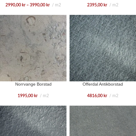
2395,00
kr
m2
2990,00
kr
–
3990,00
kr
m2
Norrvange Borstad
Offerdal Antikborstad
1995,00
kr
m2
4816,00
kr
m2