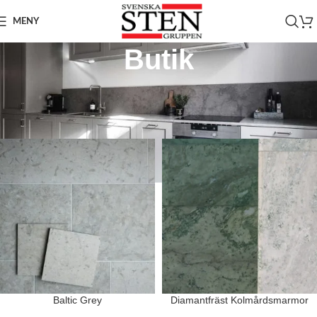
MENY
Butik
Hem
Visar 1–12 av 294 resultat
Baltic Grey
Diamantfräst Kolmårdsmarmor