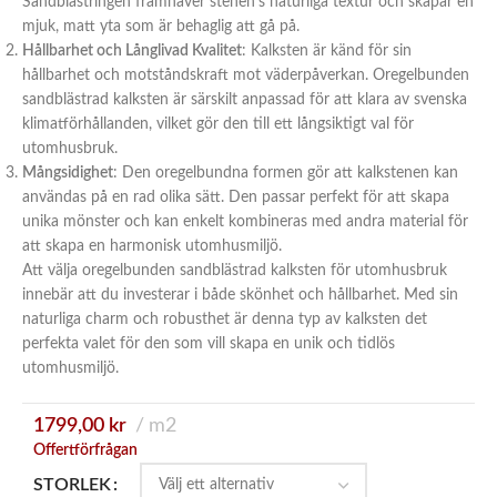
Sandblästringen framhäver stenen’s naturliga textur och skapar en
mjuk, matt yta som är behaglig att gå på.
Hållbarhet och Långlivad Kvalitet
: Kalksten är känd för sin
hållbarhet och motståndskraft mot väderpåverkan. Oregelbunden
sandblästrad kalksten är särskilt anpassad för att klara av svenska
klimatförhållanden, vilket gör den till ett långsiktigt val för
utomhusbruk.
Mångsidighet
: Den oregelbundna formen gör att kalkstenen kan
användas på en rad olika sätt. Den passar perfekt för att skapa
unika mönster och kan enkelt kombineras med andra material för
att skapa en harmonisk utomhusmiljö.
Att välja oregelbunden sandblästrad kalksten för utomhusbruk
innebär att du investerar i både skönhet och hållbarhet. Med sin
naturliga charm och robusthet är denna typ av kalksten det
perfekta valet för den som vill skapa en unik och tidlös
utomhusmiljö.
1799,00
kr
m2
Offertförfrågan
STORLEK