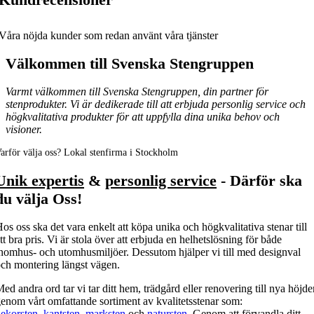
Våra nöjda kunder som redan använt våra tjänster
Välkommen till Svenska Stengruppen
Varmt välkommen till Svenska Stengruppen, din partner för
stenprodukter. Vi är dedikerade till att erbjuda personlig service och
högkvalitativa produkter för att uppfylla dina unika behov och
visioner.
arför välja oss? Lokal stenfirma i Stockholm
Unik expertis
&
personlig service
- Därför ska
du välja Oss!
os oss ska det vara enkelt att köpa unika och högkvalitativa stenar till
tt bra pris. Vi är stola över att erbjuda en helhetslösning för både
nomhus- och utomhusmiljöer. Dessutom hjälper vi till med designval
ch montering längst vägen.
ed andra ord tar vi tar ditt hem, trädgård eller renovering till nya höjde
enom vårt omfattande sortiment av kvalitetsstenar som:
ekorsten
,
kantsten
,
marksten
och
natursten
. Genom att förvandla ditt