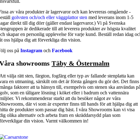
nsvarsfull.
issa av våra produkter är lagervaror och kan levereras omgående -
eställ
golvsten och/och eller väggplattor sten
med leverans inom 1-5
agar direkt till dig dörr (gäller endast lagervaror.) Vi på Svenska
tengruppen är dedikerade till att leverera produkter av högsta kvalitet
ch skapar en personlig upplevelse för varje kund. Beställ redan idag oc
åt oss hjälpa dig att förverkliga din vision.
ölj oss på
Instagram
och
Facebook
Våra showrooms
Täby & Östermalm
Att välja rätt sten, färgton, fogfärg eller typ av fallande stenplatta kan
vara en utmaning, särskilt om det är första gången du gör det. Det finns
många faktorer att ta hänsyn till, exempelvis om stenen ska användas p
golv, som en tåligare lösning i köket eller i badrum och vattennära
miljöer. Vi rekommenderar starkt att du besöker något av våra
Showrooms, där vi som är experter finns till hands för att hjälpa dig att
hitta de produkter som passar dig bäst. I våra Showrooms kan vi visa
dig olika alternativ och arbeta fram en skräddarsydd plan som
förverkligar din vision. Varmt välkommen in!