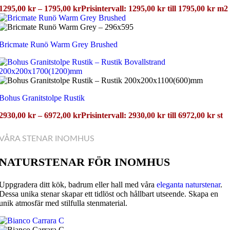
1295,00
kr
–
1795,00
kr
Prisintervall: 1295,00 kr till 1795,00 kr
m2
Bricmate Runö Warm Grey Brushed
Bohus Granitstolpe Rustik
2930,00
kr
–
6972,00
kr
Prisintervall: 2930,00 kr till 6972,00 kr
st
VÅRA STENAR INOMHUS
NATURSTENAR FÖR INOMHUS
Uppgradera ditt kök, badrum eller hall med våra
eleganta naturstenar
.
Dessa unika stenar skapar ett tidlöst och hållbart utseende. Skapa en
unik atmosfär med stilfulla stenmaterial.