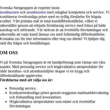
Svenska Stengruppen är experter inom
inomhussten
och
utomhussten
med oslagbar kompetens och service. Vi
kombinerar överkomliga priser med en tydlig förståelse för högsta
kvalitet. Vårt primära mål är total kundtillfredsställelse, vilket vi
säkerställer genom att erbjuda förstklassig service med fokus på både
kunskap och utförande. Vår strävan är att överträffa förväntningar och
säkerställa att varje kund lämnar oss med fullständig tillfredsställelse.
Kontakta oss för mer information eller ring oss direkt! Vi hjälper dig
med din frågor och beställningar.
OM OSS
Vi på Svenska Stengruppen är ett familjeföretag som värnar om våra
kunder. Med personlig service och högkvalitativa stenprodukter för
både inomhus- och utomhusmiljöer skapar vi en trygg och
tillfredsställande upplevelse.
Fördelarna med att välja oss är:
Personlig service.
Konkurrenskraftiga priser genom noggrann marknadsbevakning
och förhandling med leverantörer.
Högkvalitativa stenprodukter som möter och överträffar
förväntningar.