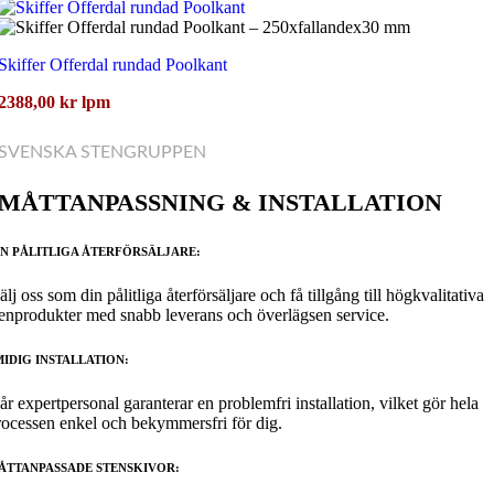
Skiffer Offerdal rundad Poolkant
2388,00
kr
lpm
SVENSKA STENGRUPPEN
MÅTTANPASSNING & INSTALLATION
IN PÅLITLIGA ÅTERFÖRSÄLJARE:
lj oss som din pålitliga återförsäljare och få tillgång till högkvalitativa
tenprodukter med snabb leverans och överlägsen service.
MIDIG INSTALLATION:
år expertpersonal garanterar en problemfri installation, vilket gör hela
rocessen enkel och bekymmersfri för dig.
ÅTTANPASSADE STENSKIVOR
: