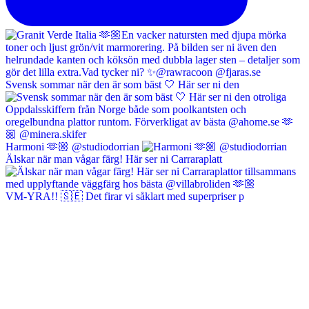
Svensk sommar när den är som bäst 🤍 Här ser ni den
Harmoni 🫶🏼 @studiodorrian
Älskar när man vågar färg! Här ser ni Carraraplatt
VM-YRA!! 🇸🇪 Det firar vi såklart med superpriser p