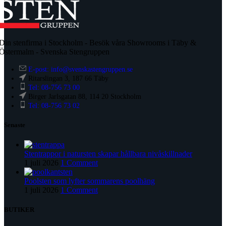
Din stenfirma i Stockholm - Besök våra Showrooms i Täby &
Östermalm - Svenska Stengruppen
E-post: info@svenskastengruppen.se
Ritarslingan 3, 187 66 Täby
Tel: 08-756 73 00
Birger Jarlsgatan 88, 114 20 Stockholm
Tel: 08-756 73 02
Senaste
Stentrappor i natursten skapar hållbara nivåskillnader
1 juli 2026
1 Comment
Poolsten som lyfter sommarens poolhäng
1 juli 2026
1 Comment
BUTIKER