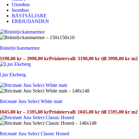
Utomhus
Inomhus
BÄSTSÄLJARE
ERBJUDANDEN
Brännlyckanmarmor
3190,00
kr
–
3990,00
kr
Prisintervall: 3190,00 kr till 3990,00 kr
m2
Ljus Ekeberg
Bricmate Jura Select White matt
1045,00
kr
–
1595,00
kr
Prisintervall: 1045,00 kr till 1595,00 kr
m2
Bricmate Jura Select Classic Honed