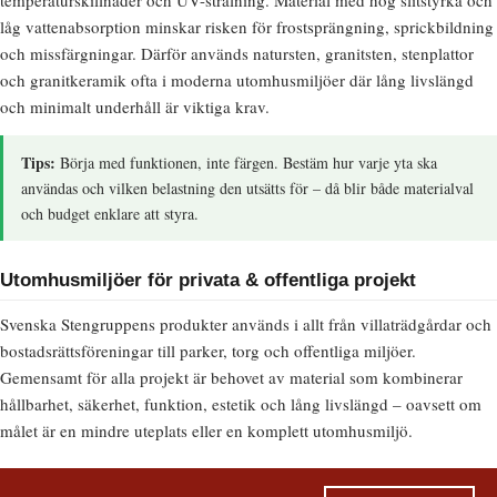
temperaturskillnader och UV-strålning. Material med hög slitstyrka och
låg vattenabsorption minskar risken för frostsprängning, sprickbildning
och missfärgningar. Därför används natursten, granitsten, stenplattor
och granitkeramik ofta i moderna utomhusmiljöer där lång livslängd
och minimalt underhåll är viktiga krav.
Tips:
Börja med funktionen, inte färgen. Bestäm hur varje yta ska
användas och vilken belastning den utsätts för – då blir både materialval
och budget enklare att styra.
Utomhusmiljöer för privata & offentliga projekt
Svenska Stengruppens produkter används i allt från villaträdgårdar och
bostadsrättsföreningar till parker, torg och offentliga miljöer.
Gemensamt för alla projekt är behovet av material som kombinerar
hållbarhet, säkerhet, funktion, estetik och lång livslängd – oavsett om
målet är en mindre uteplats eller en komplett utomhusmiljö.