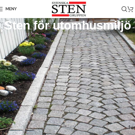
MENY
Sten för utomhusmiljö
En välplanerad utomhusmiljö handlar om mer än estetik. Valet av sten
påverkar hållbarhet, säkerhet, underhåll och hur området fungerar över
tid. Oavsett om du planerar en uteplats, entré, trädgårdsgång eller ett
poolområde är rätt material avgörande för både slutresultat och
livslängd. Hos Svenska Stengruppen hittar du noggrant utvalda
natursten
Bricmate Utomhus
lösningar för nordiskt klimat, från
och
poolkantsten
till specialanpassad
. Material som kombinerar design,
funktion och långsiktig hållbarhet för både privata och offentliga
projekt.
Läs mer
Hem
/
Utomhusmiljö
Visar alla 4 resultat