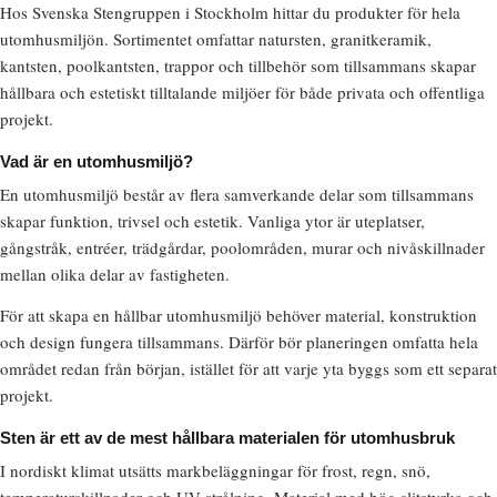
Hos Svenska Stengruppen i Stockholm hittar du produkter för hela
utomhusmiljön. Sortimentet omfattar natursten, granitkeramik,
kantsten, poolkantsten, trappor och tillbehör som tillsammans skapar
hållbara och estetiskt tilltalande miljöer för både privata och offentliga
projekt.
Vad är en utomhusmiljö?
En utomhusmiljö består av flera samverkande delar som tillsammans
skapar funktion, trivsel och estetik. Vanliga ytor är uteplatser,
gångstråk, entréer, trädgårdar, poolområden, murar och nivåskillnader
mellan olika delar av fastigheten.
För att skapa en hållbar utomhusmiljö behöver material, konstruktion
och design fungera tillsammans. Därför bör planeringen omfatta hela
området redan från början, istället för att varje yta byggs som ett separat
projekt.
Sten är ett av de mest hållbara materialen för utomhusbruk
I nordiskt klimat utsätts markbeläggningar för frost, regn, snö,