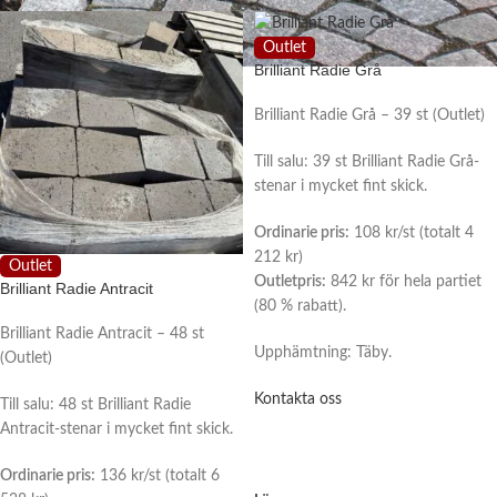
Outlet
Brilliant Radie Grå
Brilliant Radie Grå – 39 st (Outlet)
Till salu: 39 st Brilliant Radie Grå-
stenar i mycket fint skick.
Ordinarie pris:
108 kr/st (totalt 4
212 kr)
Outlet
Outletpris:
842 kr för hela partiet
Brilliant Radie Antracit
(80 % rabatt).
Brilliant Radie Antracit – 48 st
Upphämtning: Täby.
(Outlet)
Kontakta oss
Till salu: 48 st Brilliant Radie
Antracit-stenar i mycket fint skick.
Ordinarie pris:
136 kr/st (totalt 6