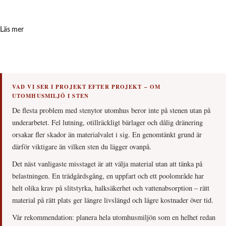
Läs mer
VAD VI SER I PROJEKT EFTER PROJEKT – OM
UTOMHUSMILJÖ I STEN
De flesta problem med stenytor utomhus beror inte på stenen utan på
underarbetet. Fel lutning, otillräckligt bärlager och dålig dränering
orsakar fler skador än materialvalet i sig. En genomtänkt grund är
därför viktigare än vilken sten du lägger ovanpå.
Det näst vanligaste misstaget är att välja material utan att tänka på
belastningen. En trädgårdsgång, en uppfart och ett poolområde har
helt olika krav på slitstyrka, halksäkerhet och vattenabsorption – rätt
material på rätt plats ger längre livslängd och lägre kostnader över tid.
Vår rekommendation: planera hela utomhusmiljön som en helhet redan