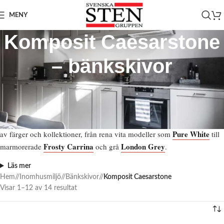
MENY
Komposit Caesarstone
– bänkskivor
Letar du efter en bänkskiva i Caesarstone?
Hos Svenska
Stengruppen tillverkar vi måttbeställda Caesarstone bänkskivor – en
premium kvartskomposit från Israel med låg porositet, hög
fläckresistens och minimalt underhåll. Caesarstone finns i ett brett urval
Pure White
av färger och kollektioner, från rena vita modeller som
till
Frosty Carrina
London Grey
marmorerade
och grå
.
Läs mer
Hem
/
Inomhusmiljö
/
Bänkskivor
/
Komposit Caesarstone
Visar 1–12 av 14 resultat