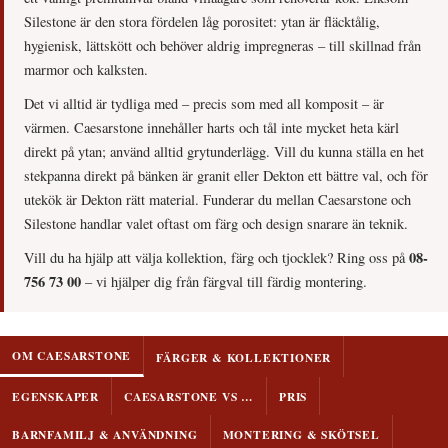
Silestone är den stora fördelen låg porositet: ytan är fläcktålig,
hygienisk, lättskött och behöver aldrig impregneras – till skillnad från
marmor och kalksten.
Det vi alltid är tydliga med – precis som med all komposit – är
värmen. Caesarstone innehåller harts och tål inte mycket heta kärl
direkt på ytan; använd alltid grytunderlägg. Vill du kunna ställa en het
stekpanna direkt på bänken är granit eller Dekton ett bättre val, och för
utekök är Dekton rätt material. Funderar du mellan Caesarstone och
Silestone handlar valet oftast om färg och design snarare än teknik.
08-
Vill du ha hjälp att välja kollektion, färg och tjocklek? Ring oss på
756 73 00
– vi hjälper dig från färgval till färdig montering.
OM CAESARSTONE
FÄRGER & KOLLEKTIONER
EGENSKAPER
CAESARSTONE VS …
PRIS
BARNFAMILJ & ANVÄNDNING
MONTERING & SKÖTSEL