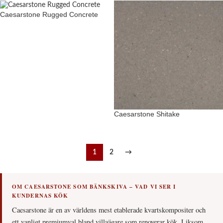
Caesarstone Rugged Concrete
Caesarstone Shitake
1
2
→
OM CAESARSTONE SOM BÄNKSKIVA – VAD VI SER I
KUNDERNAS KÖK
Caesarstone är en av världens mest etablerade kvartskompositer och
ett vanligt premiumval bland villaägare som renoverar kök. Liksom