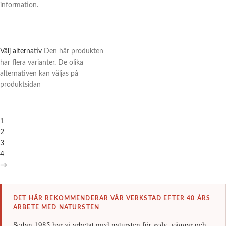
information.
Välj alternativ
Den här produkten
har flera varianter. De olika
alternativen kan väljas på
produktsidan
1
2
3
4
→
DET HÄR REKOMMENDERAR VÅR VERKSTAD EFTER 40 ÅRS
ARBETE MED NATURSTEN
Sedan 1985 har vi arbetat med natursten för golv, väggar och