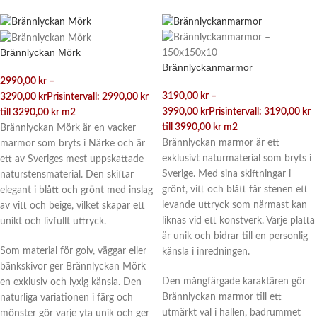
Brännlyckan Mörk
Brännlyckanmarmor
2990,00
kr
–
3190,00
kr
–
3290,00
kr
Prisintervall: 2990,00 kr
3990,00
kr
Prisintervall: 3190,00 kr
till 3290,00 kr
m2
till 3990,00 kr
m2
Brännlyckan Mörk är en vacker
Brännlyckan marmor är ett
marmor som bryts i Närke och är
exklusivt naturmaterial som bryts i
ett av Sveriges mest uppskattade
Sverige. Med sina skiftningar i
naturstensmaterial. Den skiftar
grönt, vitt och blått får stenen ett
elegant i blått och grönt med inslag
levande uttryck som närmast kan
av vitt och beige, vilket skapar ett
liknas vid ett konstverk. Varje platta
unikt och livfullt uttryck.
är unik och bidrar till en personlig
Som material för golv, väggar eller
känsla i inredningen.
bänkskivor ger Brännlyckan Mörk
Den mångfärgade karaktären gör
en exklusiv och lyxig känsla. Den
Brännlyckan marmor till ett
naturliga variationen i färg och
utmärkt val i hallen, badrummet
mönster gör varje yta unik och ger