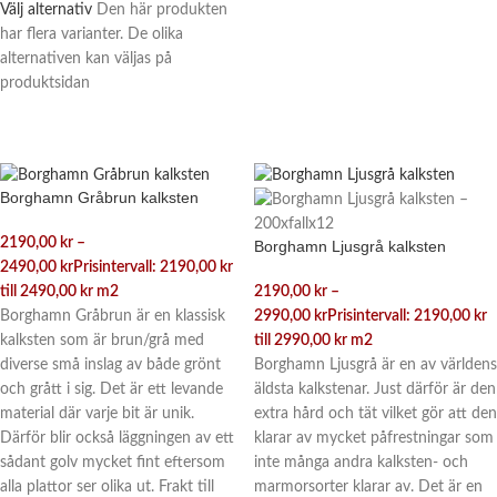
Välj alternativ
Den här produkten
har flera varianter. De olika
alternativen kan väljas på
produktsidan
Borghamn Gråbrun kalksten
2190,00
kr
–
Borghamn Ljusgrå kalksten
2490,00
kr
Prisintervall: 2190,00 kr
till 2490,00 kr
m2
2190,00
kr
–
Borghamn Gråbrun är en klassisk
2990,00
kr
Prisintervall: 2190,00 kr
kalksten som är brun/grå med
till 2990,00 kr
m2
diverse små inslag av både grönt
Borghamn Ljusgrå är en av världens
och grått i sig. Det är ett levande
äldsta kalkstenar. Just därför är den
material där varje bit är unik.
extra hård och tät vilket gör att den
Därför blir också läggningen av ett
klarar av mycket påfrestningar som
sådant golv mycket fint eftersom
inte många andra kalksten- och
alla plattor ser olika ut. Frakt till
marmorsorter klarar av. Det är en