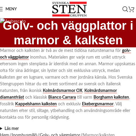
MENY
Golv- och väggplattor i
marmor & kalksten
Marmor och kalksten är två av de mest tidlösa naturstenarna för
golv-
och väggplattor
inomhus. Materialen ger varje rum ett unikt uttryck
eftersom ingen stenplatta är identisk med en annan. Marmor uppskattas
ofta för sina ådringar, sin lyster och sitt exklusiva uttryck, medan
kalksten ger en lugnare, varmare och mer jordnära känsla. Hos Svenska
Stengruppen hittar du ett brett sortiment av svensk och italiensk
natursten, från ikonisk
Kolmårdsmarmor OX
,
Kolmårdsmarmor
diamantfräst
och klassisk
Bianco Carrara
till varm
Borghamn kalksten
,
fossilrik
Kappelshamn kalksten
och exklusiv
Ekebergsmarmor
. Välj
natursten efter stil, slitage, ytbehandling och användningsområde eller
kontakta oss för personlig rådgivning.
Läs mer
Hem
/
Inomhusmiljö
/
Golv- och väggplattor
/
Marmor/kalksten