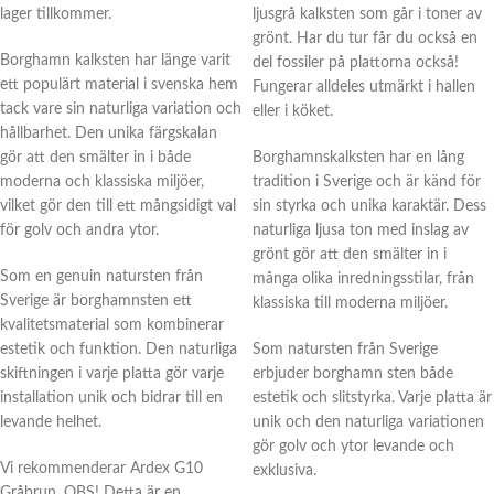
lager tillkommer.
ljusgrå kalksten som går i toner av
grönt. Har du tur får du också en
Borghamn kalksten har länge varit
del fossiler på plattorna också!
ett populärt material i svenska hem
Fungerar alldeles utmärkt i hallen
tack vare sin naturliga variation och
eller i köket.
hållbarhet. Den unika färgskalan
gör att den smälter in i både
Borghamnskalksten har en lång
moderna och klassiska miljöer,
tradition i Sverige och är känd för
vilket gör den till ett mångsidigt val
sin styrka och unika karaktär. Dess
för golv och andra ytor.
naturliga ljusa ton med inslag av
grönt gör att den smälter in i
Som en genuin natursten från
många olika inredningsstilar, från
Sverige är borghamnsten ett
klassiska till moderna miljöer.
kvalitetsmaterial som kombinerar
estetik och funktion. Den naturliga
Som natursten från Sverige
skiftningen i varje platta gör varje
erbjuder borghamn sten både
installation unik och bidrar till en
estetik och slitstyrka. Varje platta är
levande helhet.
unik och den naturliga variationen
gör golv och ytor levande och
Vi rekommenderar Ardex G10
exklusiva.
Gråbrun. OBS! Detta är en