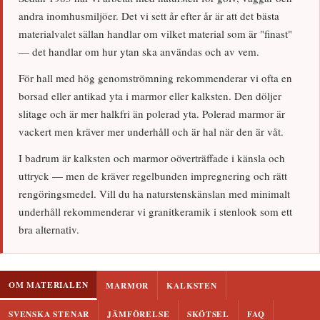
andra inomhusmiljöer. Det vi sett år efter år är att det bästa
materialvalet sällan handlar om vilket material som är "finast"
— det handlar om hur ytan ska användas och av vem.
För hall med hög genomströmning rekommenderar vi ofta en
borsad eller antikad yta i marmor eller kalksten. Den döljer
slitage och är mer halkfri än polerad yta. Polerad marmor är
vackert men kräver mer underhåll och är hal när den är våt.
I badrum är kalksten och marmor oöverträffade i känsla och
uttryck — men de kräver regelbunden impregnering och rätt
rengöringsmedel. Vill du ha naturstenskänslan med minimalt
underhåll rekommenderar vi granitkeramik i stenlook som ett
bra alternativ.
OM MATERIALEN
MARMOR
KALKSTEN
SVENSKA STENAR
JÄMFÖRELSE
SKÖTSEL
FAQ