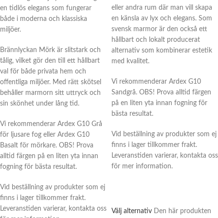
eller andra rum där man vill skapa
en tidlös elegans som fungerar
en känsla av lyx och elegans. Som
både i moderna och klassiska
svensk marmor är den också ett
miljöer.
hållbart och lokalt producerat
Brännlyckan Mörk är slitstark och
alternativ som kombinerar estetik
tålig, vilket gör den till ett hållbart
med kvalitet.
val för både privata hem och
Vi rekommenderar Ardex G10
offentliga miljöer. Med rätt skötsel
Sandgrå. OBS! Prova alltid färgen
behåller marmorn sitt uttryck och
på en liten yta innan fogning för
sin skönhet under lång tid.
bästa resultat.
Vi rekommenderar Ardex G10 Grå
Vid beställning av produkter som ej
för ljusare fog eller Ardex G10
finns i lager tillkommer frakt.
Basalt för mörkare. OBS! Prova
Leveranstiden varierar, kontakta oss
alltid färgen på en liten yta innan
för mer information.
fogning för bästa resultat.
Vid beställning av produkter som ej
finns i lager tillkommer frakt.
Leveranstiden varierar, kontakta oss
Välj alternativ
Den här produkten