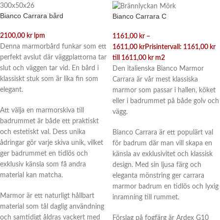
Bianco Carrara bård
Bianco Carrara C
2100,00
kr
lpm
1161,00
kr
–
Denna marmorbård funkar som ett
1611,00
kr
Prisintervall: 1161,00 kr
perfekt avslut där väggplattorna tar
till 1611,00 kr
m2
slut och väggen tar vid. En bård i
Den italienska Bianco Marmor
klassiskt stuk som är lika fin som
Carrara är vår mest klassiska
elegant.
marmor som passar i hallen, köket
eller i badrummet på både golv och
Att välja en marmorskiva till
vägg.
badrummet är både ett praktiskt
och estetiskt val. Dess unika
Bianco Carrara är ett populärt val
ådringar gör varje skiva unik, vilket
för badrum där man vill skapa en
ger badrummet en tidlös och
känsla av exklusivitet och klassisk
exklusiv känsla som få andra
design. Med sin ljusa färg och
material kan matcha.
eleganta mönstring ger carrara
marmor badrum en tidlös och lyxig
Marmor är ett naturligt hållbart
inramning till rummet.
material som tål daglig användning
och samtidigt åldras vackert med
Förslag på fogfärg är Ardex G10