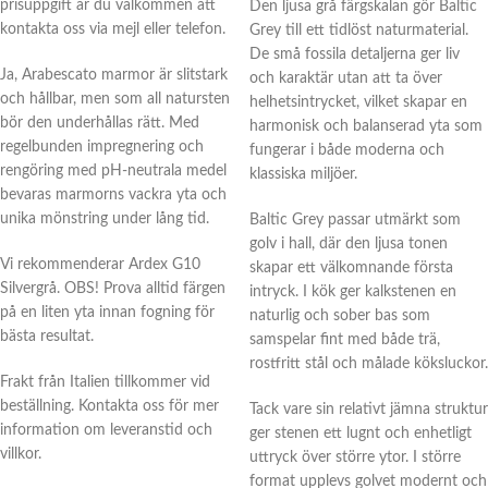
prisuppgift är du välkommen att
Den ljusa grå färgskalan gör Baltic
kontakta oss via mejl eller telefon.
Grey till ett tidlöst naturmaterial.
De små fossila detaljerna ger liv
Ja, Arabescato marmor är slitstark
och karaktär utan att ta över
och hållbar, men som all natursten
helhetsintrycket, vilket skapar en
bör den underhållas rätt. Med
harmonisk och balanserad yta som
regelbunden impregnering och
fungerar i både moderna och
rengöring med pH-neutrala medel
klassiska miljöer.
bevaras marmorns vackra yta och
unika mönstring under lång tid.
Baltic Grey passar utmärkt som
golv i hall, där den ljusa tonen
Vi rekommenderar Ardex G10
skapar ett välkomnande första
Silvergrå. OBS! Prova alltid färgen
intryck. I kök ger kalkstenen en
på en liten yta innan fogning för
naturlig och sober bas som
bästa resultat.
samspelar fint med både trä,
rostfritt stål och målade köksluckor.
Frakt från Italien tillkommer vid
beställning. Kontakta oss för mer
Tack vare sin relativt jämna struktur
information om leveranstid och
ger stenen ett lugnt och enhetligt
villkor.
uttryck över större ytor. I större
format upplevs golvet modernt och