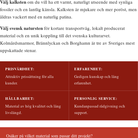
Välj kalksten
om du vill ha ett varmt, naturligt utseende med synliga
fossiler och en lantlig känsla. Kalksten är mjukare och mer poröst, men
åldras vackert med en naturlig patina.
Välj svensk natursten
för kortare transportväg, lokalt producerat
material och en unik koppling till det svenska kulturarvet.
Kolmårdsmarmor, Brännlyckan och Borghamn är tre av Sveriges mest
uppskattade stenar.
PRISVÄRDHET:
ERFARENHET:
Attraktiv prissättning för alla
Gedigen kunskap och lång
kunder.
erfarenhet.
HÅLLBARHET:
PERSONLIG SERVICE:
Material av hög kvalitet och lång
Kundanpassad rådgivning och
livslängd.
support.
Osäker på vilket material som passar ditt projekt?