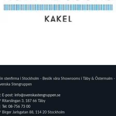
in stenfirma i Stockholm - Besök våra Showrooms i Täby & Östermalm -
venska Stengruppen
E-post: info@svenskastengruppen.se
Ritarslingan 3, 187 66 Täby
Tel: 08-756 73 00
Birger Jarlsgatan 88, 114 20 Stockholm