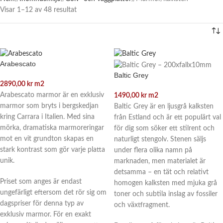
Visar 1–12 av 48 resultat
Arabescato
Baltic Grey
2890,00
kr
m2
Arabescato marmor är en exklusiv
1490,00
kr
m2
marmor som bryts i bergskedjan
Baltic Grey är en ljusgrå kalksten
kring Carrara i Italien. Med sina
från Estland och är ett populärt val
mörka, dramatiska marmoreringar
för dig som söker ett stilrent och
mot en vit grundton skapas en
naturligt stengolv. Stenen säljs
stark kontrast som gör varje platta
under flera olika namn på
unik.
marknaden, men materialet är
detsamma – en tät och relativt
Priset som anges är endast
homogen kalksten med mjuka grå
ungefärligt eftersom det rör sig om
toner och subtila inslag av fossiler
dagspriser för denna typ av
och växtfragment.
exklusiv marmor. För en exakt