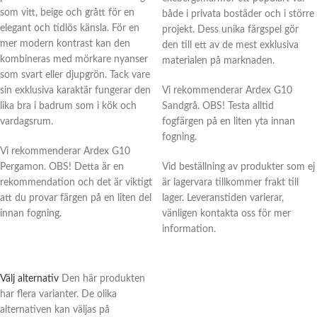
som vitt, beige och grått för en
både i privata bostäder och i större
elegant och tidlös känsla. För en
projekt. Dess unika färgspel gör
mer modern kontrast kan den
den till ett av de mest exklusiva
kombineras med mörkare nyanser
materialen på marknaden.
som svart eller djupgrön. Tack vare
sin exklusiva karaktär fungerar den
Vi rekommenderar Ardex G10
lika bra i badrum som i kök och
Sandgrå. OBS! Testa alltid
vardagsrum.
fogfärgen på en liten yta innan
fogning.
Vi rekommenderar Ardex G10
Pergamon. OBS! Detta är en
Vid beställning av produkter som ej
rekommendation och det är viktigt
är lagervara tillkommer frakt till
att du provar färgen på en liten del
lager. Leveranstiden varierar,
innan fogning.
vänligen kontakta oss för mer
information.
Välj alternativ
Den här produkten
har flera varianter. De olika
alternativen kan väljas på