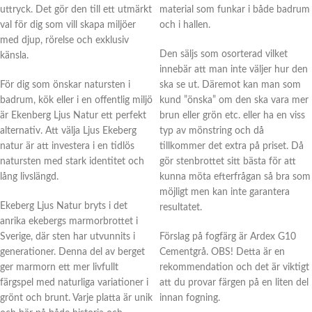
uttryck. Det gör den till ett utmärkt
material som funkar i både badrum
val för dig som vill skapa miljöer
och i hallen.
med djup, rörelse och exklusiv
Den säljs som osorterad vilket
känsla.
innebär att man inte väljer hur den
För dig som önskar natursten i
ska se ut. Däremot kan man som
badrum, kök eller i en offentlig miljö
kund ”önska” om den ska vara mer
är Ekenberg Ljus Natur ett perfekt
brun eller grön etc. eller ha en viss
alternativ. Att välja Ljus Ekeberg
typ av mönstring och då
natur är att investera i en tidlös
tillkommer det extra på priset. Då
natursten med stark identitet och
gör stenbrottet sitt bästa för att
lång livslängd.
kunna möta efterfrågan så bra som
möjligt men kan inte garantera
Ekeberg Ljus Natur bryts i det
resultatet.
anrika ekebergs marmorbrottet i
Sverige, där sten har utvunnits i
Förslag på fogfärg är Ardex G10
generationer. Denna del av berget
Cementgrå. OBS! Detta är en
ger marmorn ett mer livfullt
rekommendation och det är viktigt
färgspel med naturliga variationer i
att du provar färgen på en liten del
grönt och brunt. Varje platta är unik
innan fogning.