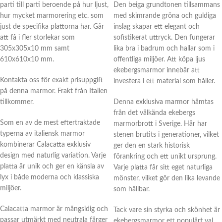
parti till parti beroende på hur ljust,
Den beiga grundtonen tillsammans
hur mycket marmorering etc. som
med skimrande gröna och guldiga
just de specifika plattorna har. Går
inslag skapar ett elegant och
att få i fler storlekar som
sofistikerat uttryck. Den fungerar
305x305x10 mm samt
lika bra i badrum och hallar som i
610x610x10 mm.
offentliga miljöer. Att köpa ljus
ekebergsmarmor innebär att
Kontakta oss för exakt prisuppgift
investera i ett material som håller.
på denna marmor. Frakt från Italien
tillkommer.
Denna exklusiva marmor hämtas
från det välkända ekebergs
Som en av de mest eftertraktade
marmorbrott i Sverige. Här har
typerna av italiensk marmor
stenen brutits i generationer, vilket
kombinerar Calacatta exklusiv
ger den en stark historisk
design med naturlig variation. Varje
förankring och ett unikt ursprung.
platta är unik och ger en känsla av
Varje platta får sitt eget naturliga
lyx i både moderna och klassiska
mönster, vilket gör den lika levande
miljöer.
som hållbar.
Calacatta marmor är mångsidig och
Tack vare sin styrka och skönhet är
passar utmärkt med neutrala färger
ekebergsmarmor ett populärt val