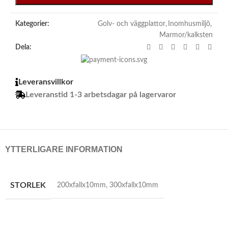
Kategorier:
Golv- och väggplattor
,
Inomhusmiljö
,
Marmor/kalksten
Dela:
Leveransvillkor
Leveranstid 1-3 arbetsdagar på lagervaror
YTTERLIGARE INFORMATION
STORLEK
200xfallx10mm
,
300xfallx10mm