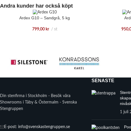
Andra kunder har också köpt
Ardex G10 – Sandgrå, 5 kg
Ard
799,00
kr
st
950,
SENASTE
Stent
Din stenfirma i Stockholm - Besök våra
skapa
Showrooms i Täby & Östermalm - Svenska
nivåsk
Stengruppen
1 juli
Poo
E-post: info@svenskastengruppen.se