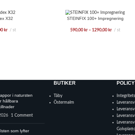
ex X32
STEINFIX 100+ Impregnering
00
kr
st
590,00
kr
–
1290,00
kr
st
BUTIKER
POLICY
rappor i natursten
Täby
Integritet
r hållbara
Östermalm
Leveransvi
illnader
Leveransvi
 2026
1 Comment
Leveransvi
Leveransvi
Golvplatt
lsten som lyfter