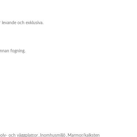
r levande och exklusiva.
innan fogning.
olv- och väggplattor
,
Inomhusmiljö
,
Marmor/kalksten