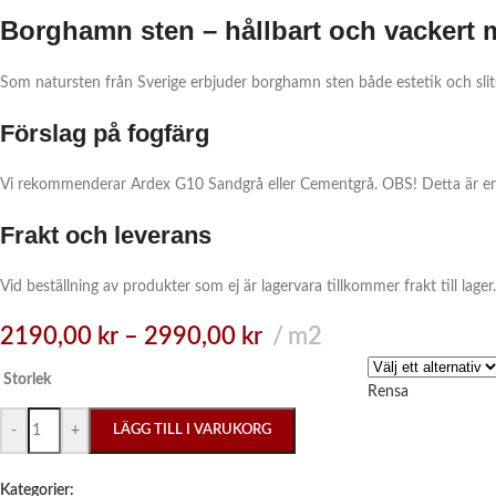
Borghamn sten – hållbart och vackert m
Som natursten från Sverige erbjuder borghamn sten både estetik och slitst
Förslag på fogfärg
Vi rekommenderar Ardex G10 Sandgrå eller Cementgrå. OBS! Detta är en r
Frakt och leverans
Vid beställning av produkter som ej är lagervara tillkommer frakt till lage
2190,00
kr
–
2990,00
kr
m2
Storlek
Rensa
-
+
LÄGG TILL I VARUKORG
Kategorier: