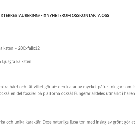
KTER
RESTAURERING/FIX
NYHETER
OM OSS
KONTAKTA OSS
Ljusgrå kalksten
 extra hård och tät vilket gör att den klarar av mycket påfrestningar som
ckså en del fossiler på plattorna också! Fungerar alldeles utmärkt i hallen 
ka och unika karaktär. Dess naturliga ljusa ton med inslag av grönt gör att