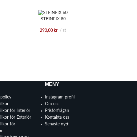
STEINFIX 60
290,00
kr
st
MENY
spolicy
Instagram profil
llkor
Om oss
llkor för Interiör
Prisförfrågan
llkor för Exteriör
Kontakta oss
llkor för
Senaste nytt
or