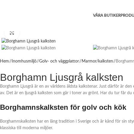
VÅRA BUTIKER
PRODU
Click to enlarge
Hem
/
Inomhusmiljö
/
Golv- och väggplattor
/
Marmor/kalksten
/
Borghamn 
Borghamn Ljusgrå kalksten
Borghamn Ljusgrå är en av världens äldsta kalkstenar. Just därför är den
av. Det är en ljusgrå kalksten som går i toner av grönt. Har du tur får du o
Borghamnskalksten för golv och kök
Borghamnskalksten har en lång tradition i Sverige och är känd för sin styr
klassiska till moderna miljöer.