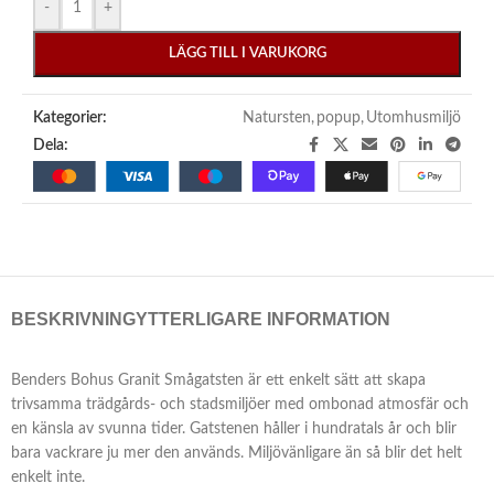
-
+
LÄGG TILL I VARUKORG
Kategorier:
Natursten
,
popup
,
Utomhusmiljö
Dela:
BESKRIVNING
YTTERLIGARE INFORMATION
Benders Bohus Granit Smågatsten är ett enkelt sätt att skapa
trivsamma trädgårds- och stadsmiljöer med ombonad atmosfär och
en känsla av svunna tider. Gatstenen håller i hundratals år och blir
bara vackrare ju mer den används. Miljövänligare än så blir det helt
enkelt inte.