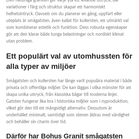
Den naturliga graniten ger varje yta ett levande uttryck, där
variationer i färg och struktur skapar ett harmoniskt
helhetsintryck. Oavsett om du planerar en gång, uppfart eller
uteplats är smågatsten, även kallat för kullersten, ett utmärkt val
som kombinerar estetik och funktion. Dess robusta egenskaper
gör att den klarar både tunga belastningar och nordiskt klimat
utan problem.
Ett populärt val av utomhussten för
alla typer av miljöer
Smågatsten och kullersten har länge varit populära material i både
privata och offentliga miljöer. De kan läggas i olika mönster för att
skapa unika uttryck, från klassiska bågar till moderna linjer.
Gatsten fungerar lika bra i historiska miljöer som i nyproduktion,
vilket gör den till ett mångsidigt alternativ. Dessutom är
underhållet minimalt, samtidigt som stenen åldras med värdighet
och behåller sin charm över tid.
Därför har Bohus Granit smågatsten