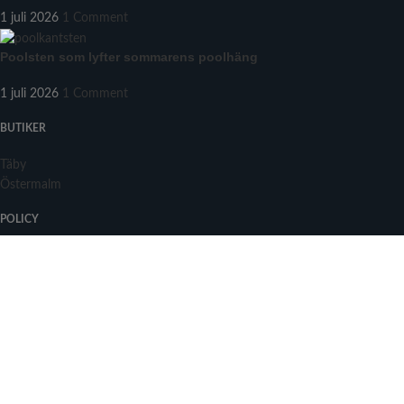
1 juli 2026
1 Comment
Poolsten som lyfter sommarens poolhäng
1 juli 2026
1 Comment
BUTIKER
Täby
Östermalm
POLICY
Integritetspolicy
Leveransvillkor
Leveransvillkor för Interiör
Leveransvillkor för Exteriör
Leveransvillkor för Golvplattor
Leveransvillkor lagning av stenskivor
MENY