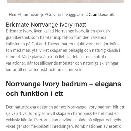
Hem
/
Inomhusmiljö
/
Golv- och väggplattor
/
Granitkeramik
Bricmate Norrvange Ivory matt
Bricmate Ivory, även kallad Norrvange Ivory, är en exklusiv
granitkeramik som hämtar inspiration från den välkända
kalkstenen på Gotland. Plattan har en mjukt varm och jordnära
ton med matt yta, vilket skapar en behaglig och naturlig känsla i
rummet. Varje platta är rik på livfulla detaljer och subtila
variationer, där fossilliknande mönster och naturliga skiftningar
bidrar till ett autentiskt och tidlöst intryck.
Norrvange Ivory badrum – elegans
och funktion i ett
Den naturtrogna designen gör att Norrvange Ivory badrum blir ett
självklart val för dig som vill skapa en harmonisk helhet med en
exklusiv känsla. Plattorna kan användas både på väggar och golv,
vilket ger stor flexibilitet i inredningen. Kombinationen av estetik