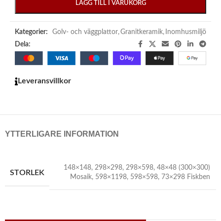
LÄGG TILL I VARUKORG
Kategorier:
Golv- och väggplattor
,
Granitkeramik
,
Inomhusmiljö
Dela:
Leveransvillkor
YTTERLIGARE INFORMATION
148×148
,
298×298
,
298×598
,
48×48 (300×300)
STORLEK
Mosaik
,
598×1198
,
598×598
,
73×298 Fiskben