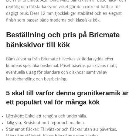
Den här Bricmate Azul Olive Matt bänkskivan är både fläck- och
reptålig och tål starka syror, vilket gör den extremt hållbar för
dagligt bruk. Dess 12 mm tjocklek ger stabilitet och en elegant
finish som passar både moderna och klassiska kök.
Beställning och pris på Bricmate
bänkskivor till kök
Bänkskivorna från Bricmate tillverkas skräddarsydda efter
kundens specifika önskemål. Priset baseras på skivans mått,
eventuella uttag för blandare och diskhoar samt val av
kantbehandling och bearbetning.
5 skäl till varför denna granitkeramik är
ett populärt val för många kök
Lättskött: Enkel att rengöra och underhålla.
Tålig yta: Resistent mot repor och märken.
Står emot fläckar: Tål vätskor och fläckar utan att påverkas.