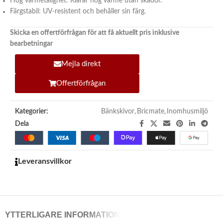
Hög värmetålighet: Klarar hög värme utan skador.
Färgstabil: UV-resistent och behåller sin färg.
Skicka en offertförfrågan för att få aktuellt pris inklusive
bearbetningar
Mejla direkt
Offertförfrågan
Kategorier:
Bänkskivor
,
Bricmate
,
Inomhusmiljö
Dela
Leveransvillkor
YTTERLIGARE INFORMATION