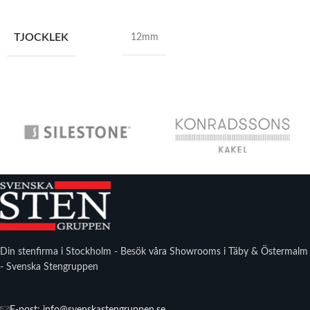
TJOCKLEK
12mm
Din stenfirma i Stockholm - Besök våra Showrooms i Täby & Östermalm
- Svenska Stengruppen