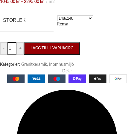
1045,00
kr
–
2295,00
kr
m2
STORLEK
Rensa
-
+
LÄGG TILL I VARUKORG
Kategorier:
Granitkeramik
,
Inomhusmiljö
Dela: