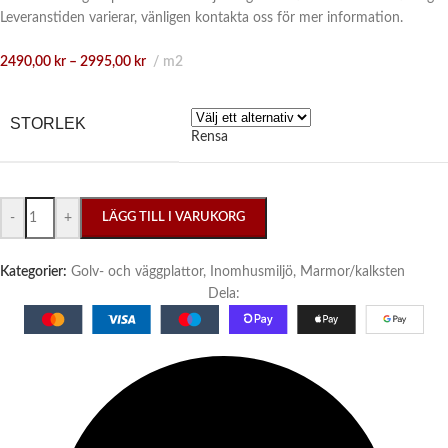
Leveranstiden varierar, vänligen kontakta oss för mer information.
2490,00
kr
–
2995,00
kr
m2
STORLEK
Rensa
-
+
LÄGG TILL I VARUKORG
Kategorier:
Golv- och väggplattor
,
Inomhusmiljö
,
Marmor/kalksten
Dela: