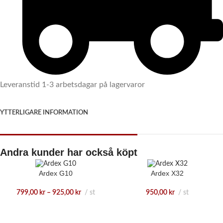
Leveranstid 1-3 arbetsdagar på lagervaror
YTTERLIGARE INFORMATION
Andra kunder har också köpt
Ardex G10
Ardex X32
799,00
kr
–
925,00
kr
st
950,00
kr
st