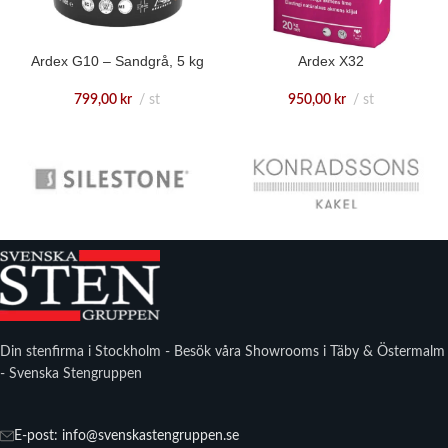
Ardex G10 – Sandgrå, 5 kg
Ardex X32
799,00
kr
st
950,00
kr
st
Din stenfirma i Stockholm - Besök våra Showrooms i Täby & Östermalm
- Svenska Stengruppen
E-post: info@svenskastengruppen.se