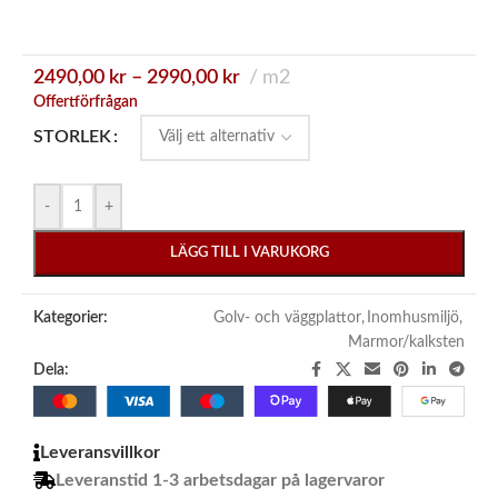
2490,00
kr
–
2990,00
kr
m2
Offertförfrågan
STORLEK
-
+
LÄGG TILL I VARUKORG
Kategorier:
Golv- och väggplattor
,
Inomhusmiljö
,
Marmor/kalksten
Dela:
Leveransvillkor
Leveranstid 1-3 arbetsdagar på lagervaror