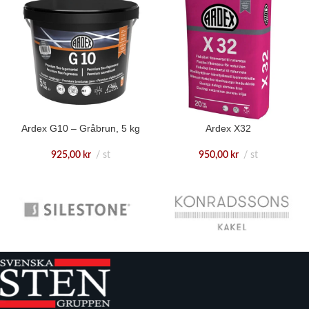
Ardex G10 – Gråbrun, 5 kg
Ardex X32
925,00
kr
st
950,00
kr
st