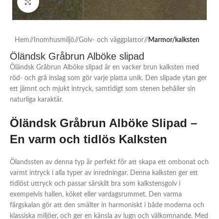
Click to enlarge
Hem
/
Inomhusmiljö
/
Golv- och väggplattor
/
Marmor/kalksten
Öländsk Gråbrun Alböke slipad
Öländsk Gråbrun Alböke slipad är en vacker brun kalksten med
röd- och grå inslag som gör varje platta unik. Den slipade ytan ger
ett jämnt och mjukt intryck, samtidigt som stenen behåller sin
naturliga karaktär.
Öländsk Gråbrun Alböke Slipad –
En varm och tidlös Kalksten
Ölandssten av denna typ är perfekt för att skapa ett ombonat och
varmt intryck i alla typer av inredningar. Denna kalksten ger ett
tidlöst uttryck och passar särskilt bra som kalkstensgolv i
exempelvis hallen, köket eller vardagsrummet. Den varma
färgskalan gör att den smälter in harmoniskt i både moderna och
klassiska miljöer, och ger en känsla av lugn och välkomnande. Med