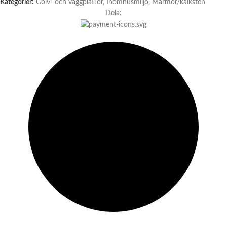
Kategorier:
Golv- och väggplattor
,
Inomhusmiljö
,
Marmor/kalksten
Dela: