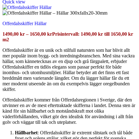
Quick view
Offerdalsskiffer Hällar
1490,00
kr
–
1650,00
kr
Prisintervall: 1490,00 kr till 1650,00 kr
m2
Offerdalsskiffer är en unik och stilfull natursten som har blivit allt
mer populär inom bygg- och inredningsbranschen. Med sina vackra
hällar, som kännetecknas av en djup och grå färgpalett, erbjuder
Offerdalsskiffer en tidlös elegans som passar perfekt för både
inomhus- och utomhusmiljöer. Hällar betyder att det finns ett fast
breddmått men varierande längder. Om du lägger hällar får du ett
mer modernt utseende än om du exempelvis lägger oregelbunden
skiffer.
Offerdalsskiffer kommer från Offerdalsregionen i Sverige, där den
utvinner en av de mest eftertraktade skifferna i landet. Denna sten är
känd för sin hållbarhet och motståndskraft mot olika
väderförhållanden, vilket gör den idealisk för användning i allt från
golv och väggar till tak och uteplatser.
Hållbarhet
: Offerdalsskiffer är extremt slitstark och tål både
frost och solens strålar, vilket gör den perfekt för svenska