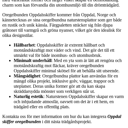
charm som kan förvandla din utomhusmiljö till din drömträdgård.
Oregelbunden Oppdalsskiffer kommer från Oppdal, Norge och
kännetecknas av sina oregelbundna naturstensplattor som ger både
en rustik och unik känsla. Färgpaletten sträcker sig från djupa
gråtoner till varmgrå och gröna nyanser, vilket gör den idealisk för
olika designstilar.
Hållbarhet
: Oppdalsskiffer är extremt hållbart och
motståndskraftigt mot väder och vind. Det gör det till ett
utmärkt val för både inomhus- och utomhusbruk.
Minimalt underhåll
: Med en yta som är lätt att rengöra och
motståndskraftig mot fläckar, kräver oregelbunden
Oppdalsskiffer minimal skötsel för att behålla sitt utseende.
Mångsidighet
: Oregelbundna plattor kan användas för en
mängd olika projekt, inklusive golv, väggar, trappor och
uteplatser. Deras unika former gör att du kan skapa
skräddarsydda mönster som verkligen står ut.
Naturlig estetik
: Naturstenen Oppdalsskiffer skapar en varm
och inbjudande atmosfär, oavsett om det är i ett hem, en
trädgård eller en offentlig plats.
Kontakta oss för mer information om hur du kan integrera
Oppdal
skiffer oregelbunden
i ditt nästa trädgårdsprojekt.