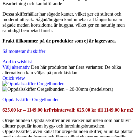
Bearbetning och kantutförande
Dessa skifferhällar har sågade kanter, vilket ger ett stilrent och
modernt uttryck. Sågad/huggen kant innebär att långsidorna är
sågade medan kortsidorna är huggna, vilket ger en naturlig men
samtidigt bearbetad finish.
Frakt tillkommer på de produkter som ej är lagervara.
Så monterar du skiffer
Add to wishlist
Välj alternativ
Den här produkten har flera varianter. De olika
alternativen kan väljas på produktsidan
Quick view
Oppdalsskiffer Oregelbunden
625,00
kr
–
1149,00
kr
Prisintervall: 625,00 kr till 1149,00 kr
m2
Oregelbunden Oppdalsskiffer är en vacker natursten som har blivit
alltmer populär inom bygg- och inredningsbranschen.
Oppdalsskiffer, även kallat för oregelbunden skiffer, är unika plattor
med varierande former och färger vilket skapar en oemotståndlig