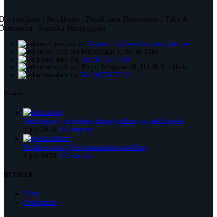
Din stenfirma i Stockholm - Besök våra Showrooms i Täby &
Östermalm - Svenska Stengruppen
E-post: info@svenskastengruppen.se
Ritarslingan 3, 187 66 Täby
Tel: 08-756 73 00
Birger Jarlsgatan 88, 114 20 Stockholm
Tel: 08-756 73 02
Senaste
Stentrappor i natursten skapar hållbara nivåskillnader
1 juli 2026
1 Comment
Poolsten som lyfter sommarens poolhäng
1 juli 2026
1 Comment
BUTIKER
Täby
Östermalm