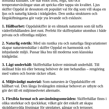
nordiska klimatet. De står emot frost, regn, snö och
temperaturväxlingar utan att spricka eller tappa sin kvalitet. Ljus
skiffer Oppdal är dessutom ett populärt val för dig som vill skapa en
ljus och naturlig känsla i trädgården. Den unika strukturen och
färgskiftningarna gör varje yta levande och exklusiv.
1. Hållbarhet:
Oppdalskiffer är en slitstark natursten som tål tuffa
väderförhållanden året runt. Perfekt för skifferplattor utomhus i både
privata och offentliga miljöer.
2. Naturlig estetik:
Med sin rustika yta och naturliga färgvariationer
skapar naturstenshällar i skiffer Oppdal en harmonisk och
inbjudande miljö. Passar lika bra till moderna som klassiska
trädgårdar.
3. Lågt underhåll:
Skifferhällar kräver minimalt underhåll. Till
skillnad från trä eller betong behöver de inte behandlas – rengöring
med vatten och borste räcker oftast.
4. Miljövänligt material:
Som natursten är Oppdalskiffer ett
hållbart val. Den långa livslängden minskar behovet av utbyte och
gör det till ett miljömedvetet alternativ.
5. Flexibla format och användningsområden:
Skifferhällar finns i
olika storlekar och tjocklekar, vilket gör det enkelt att skapa
skräddarsydda lösningar för uteplatser, gångar och terrasser.