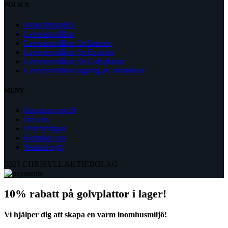
POLICY
Integritetspolicy
Leveransvillkor
Leveransvillkor för Interiör
Leveransvillkor för Exteriör
Leveransvillkor för Golvplattor
Leveransvillkor lagning av stenskivor
MENY
Instagram profil
Om oss
Prisförfrågan
Kontakta oss
Senaste nytt
2025 CHRISYLL AKTIEBOLAG
10% rabatt på golvplattor i lager!
Vi hjälper dig att skapa en varm inomhusmiljö!