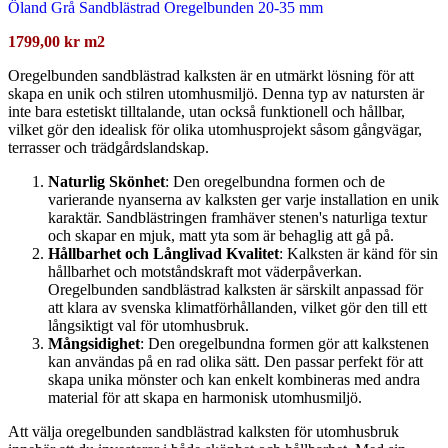
Öland Grå Sandblästrad Oregelbunden 20-35 mm
1799,00
kr
m2
Oregelbunden sandblästrad kalksten är en utmärkt lösning för att
skapa en unik och stilren utomhusmiljö. Denna typ av natursten är
inte bara estetiskt tilltalande, utan också funktionell och hållbar,
vilket gör den idealisk för olika utomhusprojekt såsom gångvägar,
terrasser och trädgårdslandskap.
Naturlig Skönhet
: Den oregelbundna formen och de
varierande nyanserna av kalksten ger varje installation en unik
karaktär. Sandblästringen framhäver stenen's naturliga textur
och skapar en mjuk, matt yta som är behaglig att gå på.
Hållbarhet och Långlivad Kvalitet
: Kalksten är känd för sin
hållbarhet och motståndskraft mot väderpåverkan.
Oregelbunden sandblästrad kalksten är särskilt anpassad för
att klara av svenska klimatförhållanden, vilket gör den till ett
långsiktigt val för utomhusbruk.
Mångsidighet
: Den oregelbundna formen gör att kalkstenen
kan användas på en rad olika sätt. Den passar perfekt för att
skapa unika mönster och kan enkelt kombineras med andra
material för att skapa en harmonisk utomhusmiljö.
Att välja oregelbunden sandblästrad kalksten för utomhusbruk