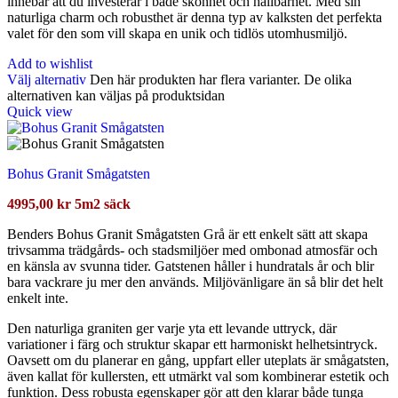
innebär att du investerar i både skönhet och hållbarhet. Med sin
naturliga charm och robusthet är denna typ av kalksten det perfekta
valet för den som vill skapa en unik och tidlös utomhusmiljö.
Add to wishlist
Välj alternativ
Den här produkten har flera varianter. De olika
alternativen kan väljas på produktsidan
Quick view
Bohus Granit Smågatsten
4995,00
kr
5m2 säck
Benders Bohus Granit Smågatsten Grå är ett enkelt sätt att skapa
trivsamma trädgårds- och stadsmiljöer med ombonad atmosfär och
en känsla av svunna tider. Gatstenen håller i hundratals år och blir
bara vackrare ju mer den används. Miljövänligare än så blir det helt
enkelt inte.
Den naturliga graniten ger varje yta ett levande uttryck, där
variationer i färg och struktur skapar ett harmoniskt helhetsintryck.
Oavsett om du planerar en gång, uppfart eller uteplats är smågatsten,
även kallat för kullersten, ett utmärkt val som kombinerar estetik och
funktion. Dess robusta egenskaper gör att den klarar både tunga