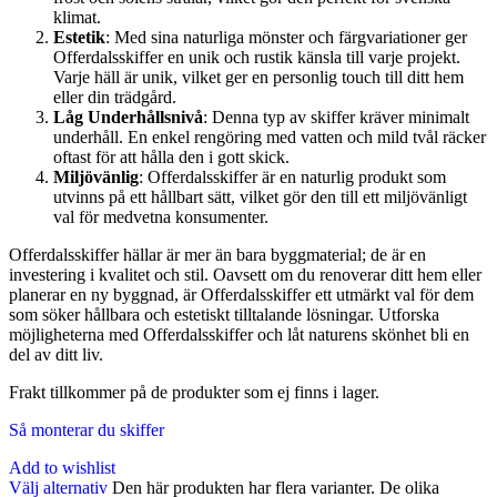
klimat.
Estetik
: Med sina naturliga mönster och färgvariationer ger
Offerdalsskiffer en unik och rustik känsla till varje projekt.
Varje häll är unik, vilket ger en personlig touch till ditt hem
eller din trädgård.
Låg Underhållsnivå
: Denna typ av skiffer kräver minimalt
underhåll. En enkel rengöring med vatten och mild tvål räcker
oftast för att hålla den i gott skick.
Miljövänlig
: Offerdalsskiffer är en naturlig produkt som
utvinns på ett hållbart sätt, vilket gör den till ett miljövänligt
val för medvetna konsumenter.
Offerdalsskiffer hällar är mer än bara byggmaterial; de är en
investering i kvalitet och stil. Oavsett om du renoverar ditt hem eller
planerar en ny byggnad, är Offerdalsskiffer ett utmärkt val för dem
som söker hållbara och estetiskt tilltalande lösningar. Utforska
möjligheterna med Offerdalsskiffer och låt naturens skönhet bli en
del av ditt liv.
Frakt tillkommer på de produkter som ej finns i lager.
Så monterar du skiffer
Add to wishlist
Välj alternativ
Den här produkten har flera varianter. De olika