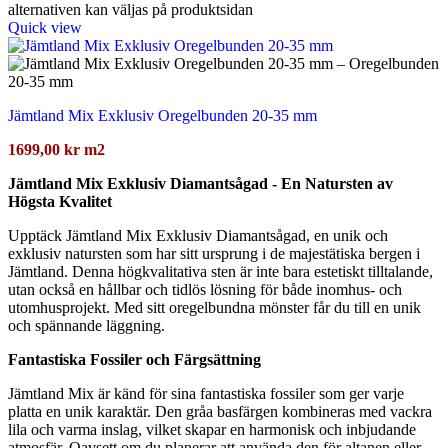
alternativen kan väljas på produktsidan
Quick view
Jämtland Mix Exklusiv Oregelbunden 20-35 mm
1699,00
kr
m2
Jämtland Mix Exklusiv Diamantsågad - En Natursten av
Högsta Kvalitet
Upptäck Jämtland Mix Exklusiv Diamantsågad, en unik och
exklusiv natursten som har sitt ursprung i de majestätiska bergen i
Jämtland. Denna högkvalitativa sten är inte bara estetiskt tilltalande,
utan också en hållbar och tidlös lösning för både inomhus- och
utomhusprojekt. Med sitt oregelbundna mönster får du till en unik
och spännande läggning.
Fantastiska Fossiler och Färgsättning
Jämtland Mix är känd för sina fantastiska fossiler som ger varje
platta en unik karaktär. Den gråa basfärgen kombineras med vackra
lila och varma inslag, vilket skapar en harmonisk och inbjudande
atmosfär. Oavsett om du planerar att använda den för altanen eller