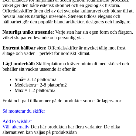
vilket ger den både estetisk skönhet och en geologisk historia.
Offerdalsskiffer är en del av det svenska kulturarvet och bidrar till att
bevara landets naturliga utseende. Stenens tidlösa elegans och
hållbarhet gör den populär bland arkitekter, designers och husägare.
Naturligt unikt utseende:
Varje sten har sin egen form och färgton,
vilket skapar en levande och personlig yta.
Extremt hållbar sten:
Offerdalsskiffer är mycket tålig mot frost,
slitage och väder – perfekt för nordiskt klimat.
Lågt underhåll:
Skifferplattorna kräver minimalt med skötsel och
behåller sitt vackra utseende år efter år.
Små= 3-12 plattor/m2
Medelstora= 2-8 plattor/m2
Maxi= 1-2 plattor/m2
Frakt och pall tillkommer på de produkter som ej är lagervaror.
Så monterar du skiffer
Add to wishlist
Välj alternativ
Den här produkten har flera varianter. De olika
alternativen kan väljas på produktsidan