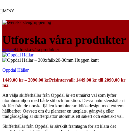
MENY
Utforska våra produkter
Home
/
Utforska våra produkter
Oppdal Hällar
1449,00
kr
–
2090,00
kr
Prisintervall: 1449,00 kr till 2090,00 kr
m2
Att välja skifferhällar från Oppdal är ett utmärkt val som lyfter
utomhusmiljon med både stil och funktion. Dessa naturstenshällar i
skiffer från de norska fjällen kombinerar tidlös design med extrem
hållbarhet. Oavsett om du planerar en uteplats, gångväg eller
trädgårdsgång är skifferplattor utomhus ett säkert och estetiskt val.
Skifferhällar från Oppdal är särskilt framtagna för att klara det