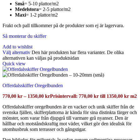
Små
= 5-10 plattor/m2
Medelstora
= 2-5 plattor/m2
Maxi
= 1-2 plattor/m2
Frakt och pall tillkommer på de produkter som ej är lagervara.
Så monterar du skiffer
Add to wishlist
Välj alternativ
Den här produkten har flera varianter. De olika
alternativen kan väljas på produktsidan
Quick view
Offerdalsskiffer Oregelbunden
770,00
kr
–
1350,00
kr
Prisintervall: 770,00 kr till 1350,00 kr
m2
Offerdalsskiffer oregelbunden är en vacker och unik skiffer från de
svenska fjällen, skifferplattorna är kända för sina distinkta färger och
mönster, som varar från djupgrå till varmare grå nyanser. Den är
hållbar och motståndskraftig mot väder, vilket gör den idealisk för
utomhusbruk som terrasser och gångstigar.
Den bildades för miljontals år sedan genom sedimentära processer,