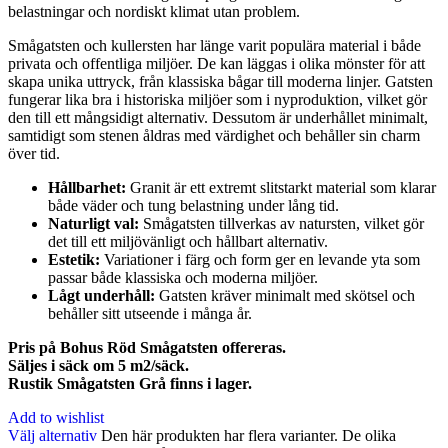
belastningar och nordiskt klimat utan problem.
Smågatsten och kullersten har länge varit populära material i både
privata och offentliga miljöer. De kan läggas i olika mönster för att
skapa unika uttryck, från klassiska bågar till moderna linjer. Gatsten
fungerar lika bra i historiska miljöer som i nyproduktion, vilket gör
den till ett mångsidigt alternativ. Dessutom är underhållet minimalt,
samtidigt som stenen åldras med värdighet och behåller sin charm
över tid.
Hållbarhet:
Granit är ett extremt slitstarkt material som klarar
både väder och tung belastning under lång tid.
Naturligt val:
Smågatsten tillverkas av natursten, vilket gör
det till ett miljövänligt och hållbart alternativ.
Estetik:
Variationer i färg och form ger en levande yta som
passar både klassiska och moderna miljöer.
Lågt underhåll:
Gatsten kräver minimalt med skötsel och
behåller sitt utseende i många år.
Pris på Bohus Röd Smågatsten offereras.
Säljes i säck om 5 m2/säck.
Rustik Smågatsten Grå finns i lager.
Add to wishlist
Välj alternativ
Den här produkten har flera varianter. De olika