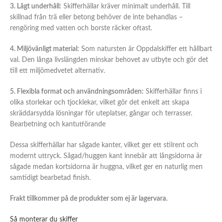
3. Lågt underhåll:
Skifferhällar kräver minimalt underhåll. Till
skillnad från trä eller betong behöver de inte behandlas –
rengöring med vatten och borste räcker oftast.
4. Miljövänligt material:
Som natursten är Oppdalskiffer ett hållbart
val. Den långa livslängden minskar behovet av utbyte och gör det
till ett miljömedvetet alternativ.
5. Flexibla format och användningsområden:
Skifferhällar finns i
olika storlekar och tjocklekar, vilket gör det enkelt att skapa
skräddarsydda lösningar för uteplatser, gångar och terrasser.
Bearbetning och kantutförande
Dessa skifferhällar har sågade kanter, vilket ger ett stilrent och
modernt uttryck. Sågad/huggen kant innebär att långsidorna är
sågade medan kortsidorna är huggna, vilket ger en naturlig men
samtidigt bearbetad finish.
Frakt tillkommer på de produkter som ej är lagervara.
Så monterar du skiffer