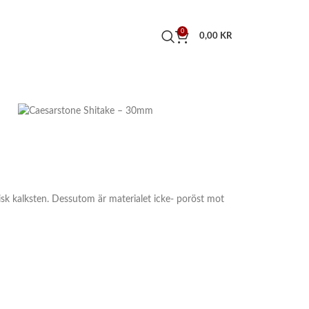
0
0,00
KR
isk kalksten. Dessutom är materialet icke- poröst mot