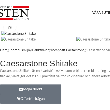
VÅRA BUTI
Click to enlarge
Hem
/
Inomhusmiljö
/
Bänkskivor
/
Komposit Caesarstone
/
Caesarstone Sh
Caesarstone Shitake
Caesarstone Shiitake är en kvartsbänkskiva som erbjuder en blandning av
fläckar, vilket gör det till ett praktiskt val för köksbänkar och andra arbet
Mejla direkt
Offertförfrågan