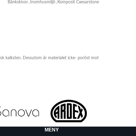
Bänkskivor
,
Inomhusmiljö
,
Komposit Caesarstone
isk kalksten. Dessutom är materialet icke- poröst mot
MENY