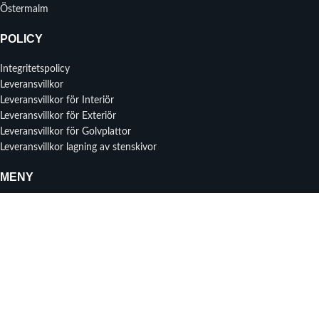
Östermalm
POLICY
Integritetspolicy
Leveransvillkor
Leveransvillkor för Interiör
Leveransvillkor för Exteriör
Leveransvillkor för Golvplattor
Leveransvillkor lagning av stenskivor
MENY
Instagram profil
Om oss
Prisförfrågan
Kontakta oss
Senaste nytt
2025 CHRISYLL AKTIEBOLAG