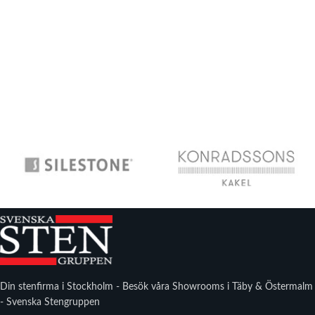
Din stenfirma i Stockholm - Besök våra Showrooms i Täby & Östermalm
- Svenska Stengruppen