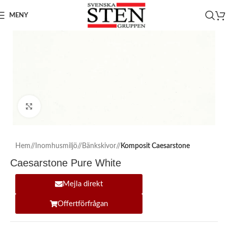
MENY
Click to enlarge
Hem
/
Inomhusmiljö
/
Bänkskivor
/
Komposit Caesarstone
Caesarstone Pure White
Mejla direkt
Offertförfrågan