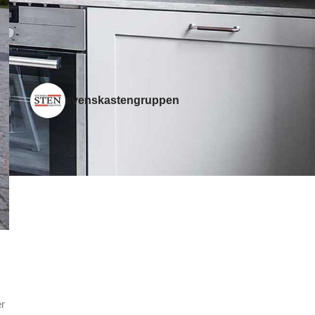
granit smågatsten och
storgatsten
svenskastengruppen
er