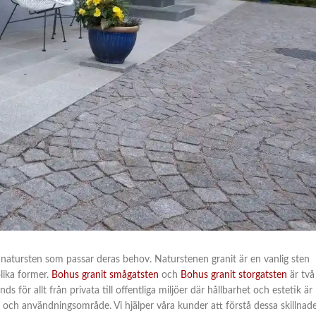
natursten som passar deras behov. Naturstenen granit är en vanlig sten
lika former.
Bohus granit smågatsten
och
Bohus granit storgatsten
är två
 för allt från privata till offentliga miljöer där hållbarhet och estetik är
 och användningsområde. Vi hjälper våra kunder att förstå dessa skillnad