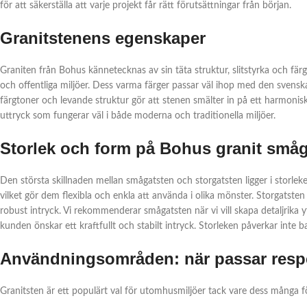
för att säkerställa att varje projekt får rätt förutsättningar från början.
Granitstenens egenskaper
Graniten från Bohus kännetecknas av sin täta struktur, slitstyrka och färgs
och offentliga miljöer. Dess varma färger passar väl ihop med den svens
färgtoner och levande struktur gör att stenen smälter in på ett harmonisk
uttryck som fungerar väl i både moderna och traditionella miljöer.
Storlek och form på Bohus granit småg
Den största skillnaden mellan smågatsten och storgatsten ligger i storl
vilket gör dem flexibla och enkla att använda i olika mönster. Storgatsten
robust intryck. Vi rekommenderar smågatsten när vi vill skapa detaljrik
kunden önskar ett kraftfullt och stabilt intryck. Storleken påverkar inte 
Användningsområden: när passar respe
Granitsten är ett populärt val för utomhusmiljöer tack vare dess många f