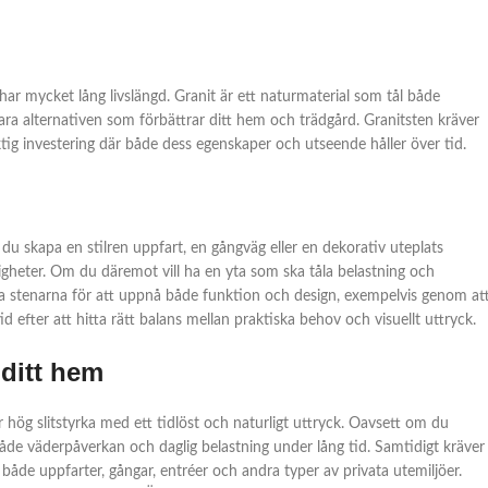
ar mycket lång livslängd. Granit är ett naturmaterial som tål både
bara alternativen som förbättrar ditt hem och trädgård. Granitsten kräver
iktig investering där både dess egenskaper och utseende håller över tid.
ll du skapa en stilren uppfart, en gångväg eller en dekorativ uteplats
ligheter. Om du däremot vill ha en yta som ska tåla belastning och
båda stenarna för att uppnå både funktion och design, exempelvis genom at
 efter att hitta rätt balans mellan praktiska behov och visuellt uttryck.
 ditt hem
 hög slitstyrka med ett tidlöst och naturligt uttryck. Oavsett om du
både väderpåverkan och daglig belastning under lång tid. Samtidigt kräver
r både uppfarter, gångar, entréer och andra typer av privata utemiljöer.