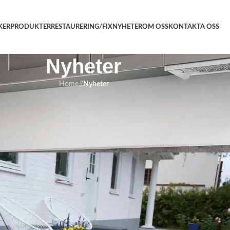
KER
PRODUKTER
RESTAURERING/FIX
NYHETER
OM OSS
KONTAKTA OSS
Nyheter
Home
/
Nyheter
HETER
 Skillnaden mellan Bohus granit
ch storgatsten
maj 2026