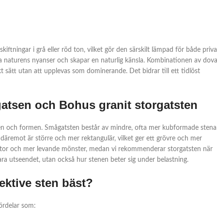
kiftningar i grå eller röd ton, vilket gör den särskilt lämpad för både priv
ka naturens nyanser och skapar en naturlig känsla. Kombinationen av dov
t sätt utan att upplevas som dominerande. Det bidrar till ett tidlöst
atsen och Bohus granit storgatsten
eken och formen. Smågatsten består av mindre, ofta mer kubformade stenar
 däremot är större och mer rektangulär, vilket ger ett grövre och mer
a ytor och mer levande mönster, medan vi rekommenderar storgatsten när
bara utseendet, utan också hur stenen beter sig under belastning.
ktive sten bäst?
ördelar som: