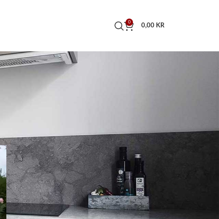
0
0,00
KR
NYA INLÄGG
Stentrappor i natursten skapar
hållbara nivåskillnader
Poolsten som lyfter
sommarens poolhäng
Svensk granit från Bohuslän:
Skillnaden mellan Bohus