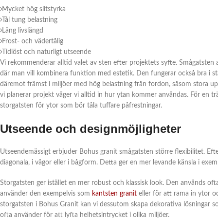
Mycket hög slitstyrka
Tål tung belastning
Lång livslängd
Frost- och vädertålig
Tidlöst och naturligt utseende
Vi rekommenderar alltid valet av sten efter projektets syfte. Smågatsten 
där man vill kombinera funktion med estetik. Den fungerar också bra i st
däremot främst i miljöer med hög belastning från fordon, såsom stora upp
vi planerar projekt väger vi alltid in hur ytan kommer användas. För en
storgatsten för ytor som bör tåla tuffare påfrestningar.
Utseende och designmöjligheter
Utseendemässigt erbjuder Bohus granit smågatsten större flexibilitet. E
diagonala, i vågor eller i bågform. Detta ger en mer levande känsla i exem
Storgatsten ger istället en mer robust och klassisk look. Den används ofta f
använder den exempelvis som
kantsten granit
eller för att rama in ytor
storgatsten i Bohus Granit kan vi dessutom skapa dekorativa lösningar s
ofta använder för att lyfta helhetsintrycket i olika miljöer.