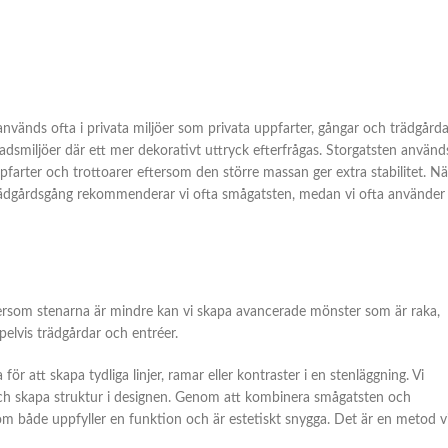
används ofta i privata miljöer som privata uppfarter, gångar och trädgårda
adsmiljöer där ett mer dekorativt uttryck efterfrågas. Storgatsten använd
farter och trottoarer eftersom den större massan ger extra stabilitet. Nä
 trädgårdsgång rekommenderar vi ofta smågatsten, medan vi ofta använder
ftersom stenarna är mindre kan vi skapa avancerade mönster som är raka,
pelvis trädgårdar och entréer.
ör att skapa tydliga linjer, ramar eller kontraster i en stenläggning. Vi
 och skapa struktur i designen. Genom att kombinera smågatsten och
om både uppfyller en funktion och är estetiskt snygga. Det är en metod v