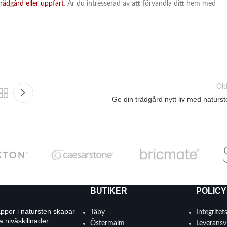
rädgård eller uppfart
. Är du intresserad av att förvandla ditt hem med
Old
Ge din trädgård nytt liv med naturs
BUTIKER
POLICY
appor i natursten skapar
Täby
Integritet
a nivåskillnader
Östermalm
Leveransvi