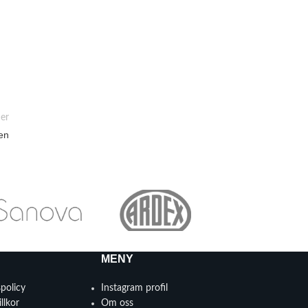
er
ten
MENY
spolicy
Instagram profil
llkor
Om oss