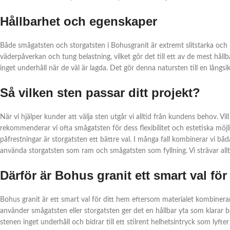
Hållbarhet och egenskaper
Både smågatsten och storgatsten i Bohusgranit är extremt slitstarka och h
väderpåverkan och tung belastning, vilket gör det till ett av de mest håll
inget underhåll när de väl är lagda. Det gör denna natursten till en långs
Så vilken sten passar ditt projekt?
När vi hjälper kunder att välja sten utgår vi alltid från kundens behov. Vi
rekommenderar vi ofta smågatsten för dess flexibilitet och estetiska möj
påfrestningar är storgatsten ett bättre val. I många fall kombinerar vi 
använda storgatsten som ram och smågatsten som fyllning. Vi strävar alltid
Därför är Bohus granit ett smart val för
Bohus granit är ett smart val för ditt hem eftersom materialet kombinerar
använder smågatsten eller storgatsten ger det en hållbar yta som klarar 
stenen inget underhåll och bidrar till ett stilrent helhetsintryck som lyfte