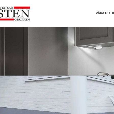
VÅRA BUTI
NY
Svensk granit från Bohuslän:
smågatsten o
On 26 