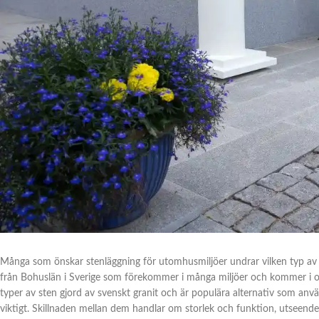
Många som önskar stenläggning för utomhusmiljöer undrar vilken typ av 
från Bohuslän i Sverige som förekommer i många miljöer och kommer i o
typer av sten gjord av svenskt granit och är populära alternativ som används
viktigt. Skillnaden mellan dem handlar om storlek och funktion, utseende