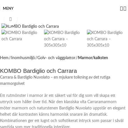
MENY
Click to enlarge
Hem
/
Inomhusmiljö
/
Golv- och väggplattor
/
Marmor/kalksten
KOMBO Bardiglio och Carrara
Carrara & Bardiglio Nuvolato – en mjukare tolkning av det rutiga
marmorgolvet
Ett rutmönster i marmor är ett säkert val för dig som vill skapa ett
uttryck som håller över tid. När den klassiska vita Carraramarmorn
möter marmorn och naturstenen Bardiglio Nuvolato uppstår en elegant
helhet där kontrasten känns harmonisk snarare än dramatisk.
Kombinationen ger ett lugnt och sofistikerat intryck som passar i såväl
samtida som mer traditionella interiörer.