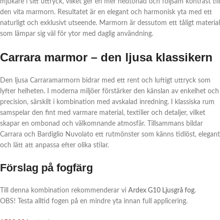
mjukare i sitt uttryck, vilket ger en mer nedtonad och följsam kontrast till
den vita marmorn. Resultatet är en elegant och harmonisk yta med ett
naturligt och exklusivt utseende. Marmorn är dessutom ett tåligt material
som lämpar sig väl för ytor med daglig användning.
Carrara marmor – den ljusa klassikern
Den ljusa Carraramarmorn bidrar med ett rent och luftigt uttryck som
lyfter helheten. I moderna miljöer förstärker den känslan av enkelhet och
precision, särskilt i kombination med avskalad inredning. I klassiska rum
samspelar den fint med varmare material, textilier och detaljer, vilket
skapar en ombonad och välkomnande atmosfär. Tillsammans bildar
Carrara och Bardiglio Nuvolato ett rutmönster som känns tidlöst, elegant
och lätt att anpassa efter olika stilar.
Förslag på fogfärg
Till denna kombination rekommenderar vi
Ardex G10 Ljusgrå fog
.
OBS! Testa alltid fogen på en mindre yta innan full applicering.