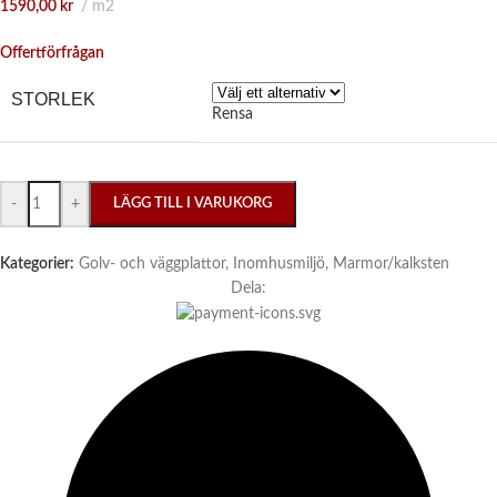
1590,00
kr
m2
Offertförfrågan
STORLEK
Rensa
-
+
LÄGG TILL I VARUKORG
Kategorier:
Golv- och väggplattor
,
Inomhusmiljö
,
Marmor/kalksten
Dela: