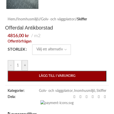
Hem
/
Inomhusmiljö
/
Golv- och väggplattor
/
Skiffer
Offerdal Antikborstad
4816,00
kr
m2
Offertförfrågan
STORLEK
-
+
LÄGG TILL I VARUKORG
Kategorier:
Golv- och väggplattor
,
Inomhusmiljö
,
Skiffer
Dela: