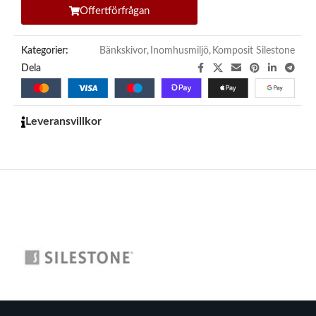
Offertförfrågan
Kategorier:
Bänkskivor
,
Inomhusmiljö
,
Komposit Silestone
Dela
Leveransvillkor