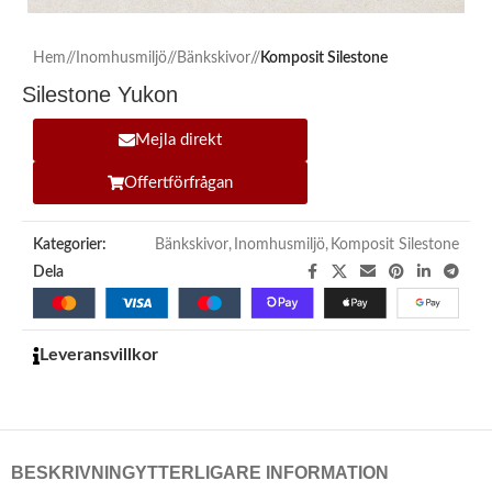
Hem
/
Inomhusmiljö
/
Bänkskivor
/
Komposit Silestone
Silestone Yukon
Mejla direkt
Offertförfrågan
Kategorier:
Bänkskivor
,
Inomhusmiljö
,
Komposit Silestone
Dela
Leveransvillkor
BESKRIVNING
YTTERLIGARE INFORMATION