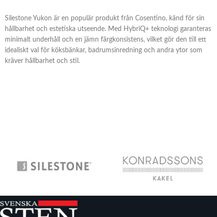
Silestone Yukon är en populär produkt från Cosentino, känd för sin
hållbarhet och estetiska utseende. Med HybriQ+ teknologi garanteras
minimalt underhåll och en jämn färgkonsistens, vilket gör den till ett
idealiskt val för köksbänkar, badrumsinredning och andra ytor som
kräver hållbarhet och stil.