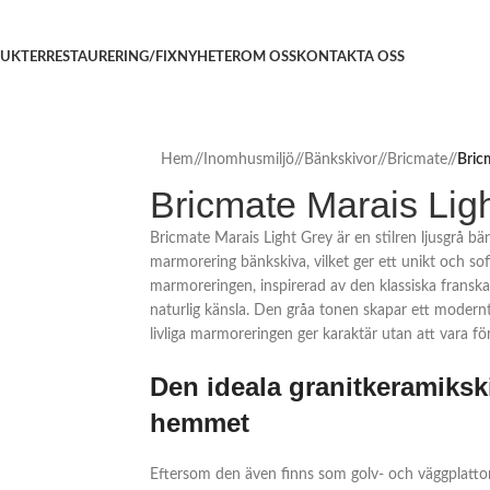
UKTER
RESTAURERING/FIX
NYHETER
OM OSS
KONTAKTA OSS
Hem
/
Inomhusmiljö
/
Bänkskivor
/
Bricmate
/
Bric
Bricmate Marais Lig
Bricmate Marais Light Grey är en stilren ljusgrå bä
marmorering bänkskiva, vilket ger ett unikt och sofi
marmoreringen, inspirerad av den klassiska franska
naturlig känsla. Den gråa tonen skapar ett modern
livliga marmoreringen ger karaktär utan att vara f
Den ideala granitkeramikski
hemmet
Eftersom den även finns som golv- och väggplatt