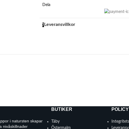
Dela
Leveransvillkor
BUTIKER
POLICY
appor i natursten skapar
Täby
Integritet
a nivåskillnader
Östermalm
Leveransvi