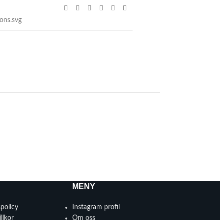
MENY
spolicy
Instagram profil
llkor
Om oss