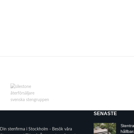
SENASTE
Stentr
Din stenfirma i Stockholm - Besök våra
hållbar