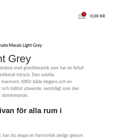
0
0,00
KR
mate Marais Light Grey
ht Grey
nkskiva med granitkeramik som har en livfull
stikerat intryck. Den subtila
 marmorn, tillför både elegans och en
t och tidlöst utseende, samtidigt som den
ör dominerande.
van för alla rum i
or, kan du skapa en harmonisk design genom