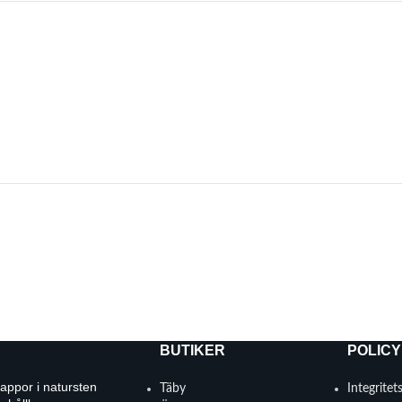
BUTIKER
POLICY
rappor i natursten
Täby
Integritet