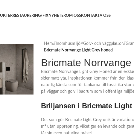
UKTER
RESTAURERING/FIX
NYHETER
OM OSS
KONTAKTA OSS
Hem
/
Inomhusmiljö
/
Golv- och väggplattor
/
Gran
Bricmate Norrvange Light Grey honed
Bricmate Norrvange 
Bricmate Norrvange Light Grey Honed är en exklusi
sidenmatt yta. Inspirationen kommer från den klass
naturlig känsla som för tankarna till fossilrika ytor
på väggar och golv i badrum som i offentliga miljöer
Briljansen i Bricmate Light
Det som gör Bricmate Light Grey unik är variatione
m² utan upprepning, vilket ger en levande och genu
får sin egen naturliga prägel.