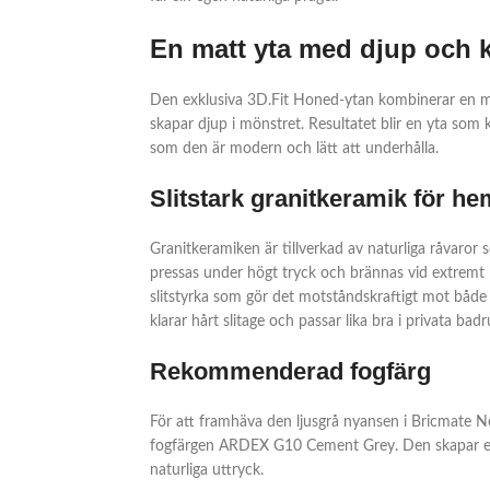
En matt yta med djup och k
Den exklusiva 3D.Fit Honed-ytan kombinerar en mj
skapar djup i mönstret. Resultatet blir en yta som 
som den är modern och lätt att underhålla.
Slitstark granitkeramik för he
Granitkeramiken är tillverkad av naturliga råvaror 
pressas under högt tryck och brännas vid extremt 
slitstyrka som gör det motståndskraftigt mot både
klarar hårt slitage och passar lika bra i privata b
Rekommenderad fogfärg
För att framhäva den ljusgrå nyansen i Bricmate
fogfärgen ARDEX G10 Cement Grey. Den skapar en
naturliga uttryck.