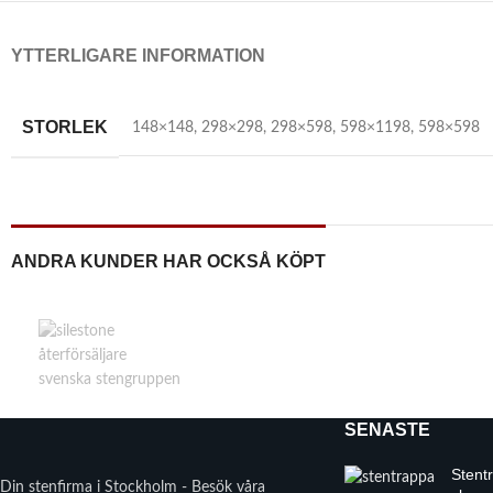
YTTERLIGARE INFORMATION
STORLEK
148×148
,
298×298
,
298×598
,
598×1198
,
598×598
ANDRA KUNDER HAR OCKSÅ KÖPT
SENASTE
Stent
Din stenfirma i Stockholm - Besök våra