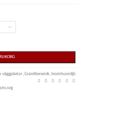
VARUKORG
h väggplattor
,
Granitkeramik
,
Inomhusmiljö