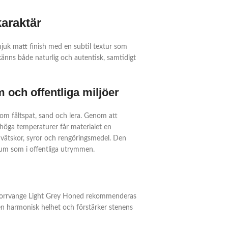
araktär
uk matt finish med en subtil textur som
känns både naturlig och autentisk, samtidigt
m och offentliga miljöer
som fältspat, sand och lera. Genom att
höga temperaturer får materialet en
 vätskor, syror och rengöringsmedel. Den
adrum som i offentliga utrymmen.
 Norrvange Light Grey Honed rekommenderas
 harmonisk helhet och förstärker stenens