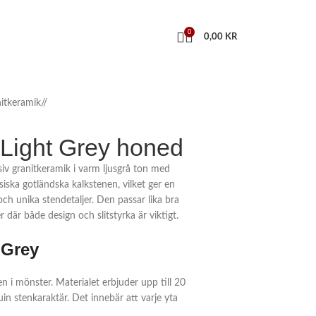
0
0,00
KR
itkeramik
/
Light Grey honed
v granitkeramik i varm ljusgrå ton med
iska gotländska kalkstenen, vilket ger en
 och unika stendetaljer. Den passar lika bra
 där både design och slitstyrka är viktigt.
 Grey
n i mönster. Materialet erbjuder upp till 20
in stenkaraktär. Det innebär att varje yta