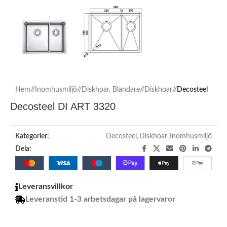
Hem
/
Inomhusmiljö
/
Diskhoar, Blandare
/
Diskhoar
/
Decosteel
Decosteel DI ART 3320
Kategorier:
Decosteel
,
Diskhoar
,
Inomhusmiljö
Dela:
Leveransvillkor
Leveranstid 1-3 arbetsdagar på lagervaror