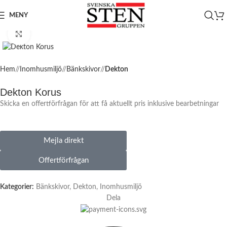
MENY
Click to enlarge
Hem
/
Inomhusmiljö
/
Bänkskivor
/
Dekton
Dekton Korus
Skicka en offertförfrågan för att få aktuellt pris inklusive bearbetningar
Mejla direkt
Offertförfrågan
Kategorier:
Bänkskivor
,
Dekton
,
Inomhusmiljö
Dela