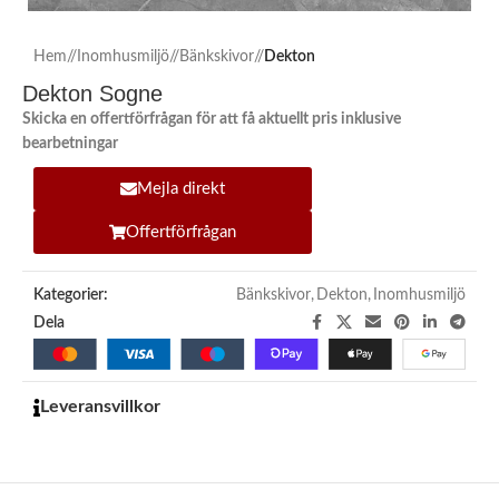
Hem
/
Inomhusmiljö
/
Bänkskivor
/
Dekton
Dekton Sogne
Skicka en offertförfrågan för att få aktuellt pris inklusive
bearbetningar
Mejla direkt
Offertförfrågan
Kategorier:
Bänkskivor
,
Dekton
,
Inomhusmiljö
Dela
Leveransvillkor