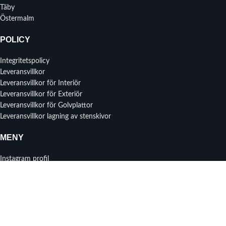
Täby
Östermalm
POLICY
Integritetspolicy
Leveransvillkor
Leveransvillkor för Interiör
Leveransvillkor för Exteriör
Leveransvillkor för Golvplattor
Leveransvillkor lagning av stenskivor
MENY
Instagram profil
Om oss
Prisförfrågan
Kontakta oss
Senaste nytt
2025 CHRISYLL AKTIEBOLAG