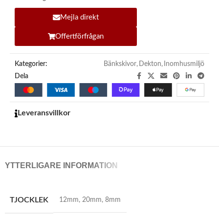
Mejla direkt
Offertförfrågan
Kategorier:
Bänkskivor
,
Dekton
,
Inomhusmiljö
Dela
Leveransvillkor
YTTERLIGARE INFORMATION
TJOCKLEK
12mm
,
20mm
,
8mm