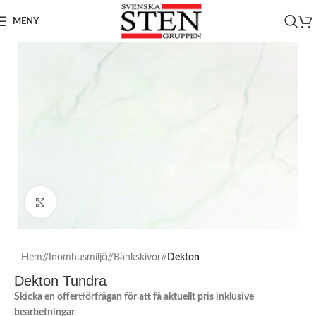
MENY
Click to enlarge
Hem
/
Inomhusmiljö
/
Bänkskivor
/
Dekton
Dekton Tundra
Skicka en offertförfrågan för att få aktuellt pris inklusive
bearbetningar