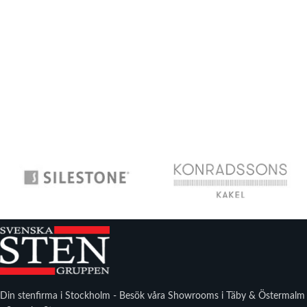
Din stenfirma i Stockholm - Besök våra Showrooms i Täby & Östermalm