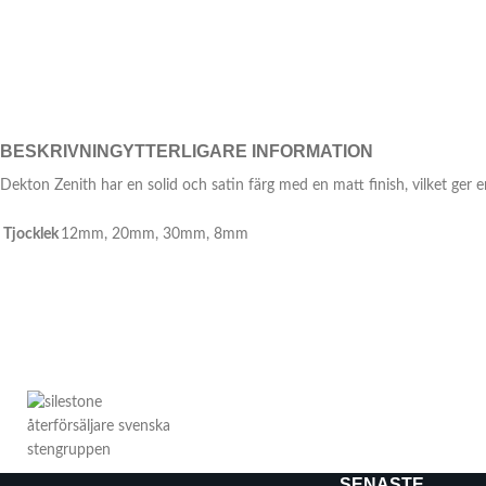
BESKRIVNING
YTTERLIGARE INFORMATION
Dekton Zenith har en solid och satin färg med en matt finish, vilket ger 
Tjocklek
12mm
,
20mm
,
30mm
,
8mm
SENASTE