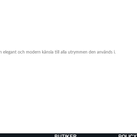
en elegant och modern känsla till alla utrymmen den används i.
BUTIKER
POLICY