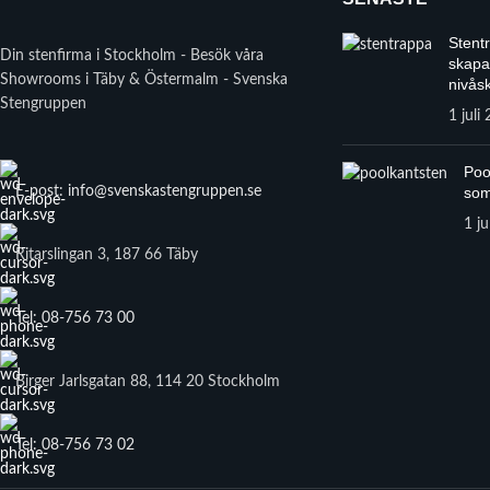
Stent
Din stenfirma i Stockholm - Besök våra
skapa
Showrooms i Täby & Östermalm - Svenska
nivåsk
Stengruppen
1 juli
Poo
E-post: info@svenskastengruppen.se
som
1 ju
Ritarslingan 3, 187 66 Täby
Tel: 08-756 73 00
Birger Jarlsgatan 88, 114 20 Stockholm
Tel: 08-756 73 02