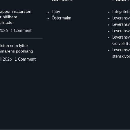
rappor i natursten
Täby
Integritet
r hållbara
Östermalm
Leveransvi
illnader
Leveransvi
 2026
1 Comment
Leveransvi
Leveransvi
Golvplatt
lsten som lyfter
Leveransvi
marens poolhäng
stenskivo
li 2026
1 Comment