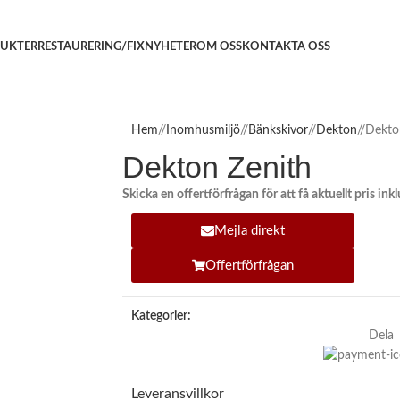
UKTER
RESTAURERING/FIX
NYHETER
OM OSS
KONTAKTA OSS
Hem
/
Inomhusmiljö
/
Bänkskivor
/
Dekton
/
Dekto
Dekton Zenith
Skicka en offertförfrågan för att få aktuellt pris in
Mejla direkt
Offertförfrågan
Kategorier:
Dela
Leveransvillkor