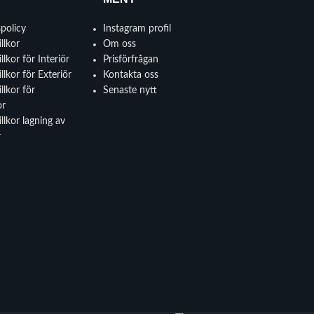
spolicy
Instagram profil
llkor
Om oss
llkor för Interiör
Prisförfrågan
llkor för Exteriör
Kontakta oss
llkor för
Senaste nytt
or
llkor lagning av
r