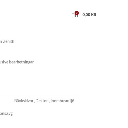
0
0,00
KR
n Zenith
klusive bearbetningar
Bänkskivor
,
Dekton
,
Inomhusmiljö