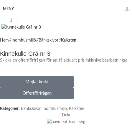
MENY
Click to enlarge
Hem
/
Inomhusmiljö
/
Bänkskivor
/
Kalksten
Kinnekulle Grå nr 3
Skicka en offertförfrågan för att få aktuellt pris inklusive bearbetningar
Mejla direkt
Offertförfrågan
Kategorier:
Bänkskivor
,
Inomhusmiljö
,
Kalksten
Dela