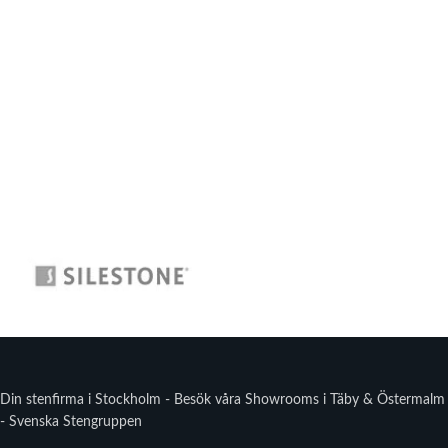
Din stenfirma i Stockholm - Besök våra Showrooms i Täby & Östermalm
- Svenska Stengruppen