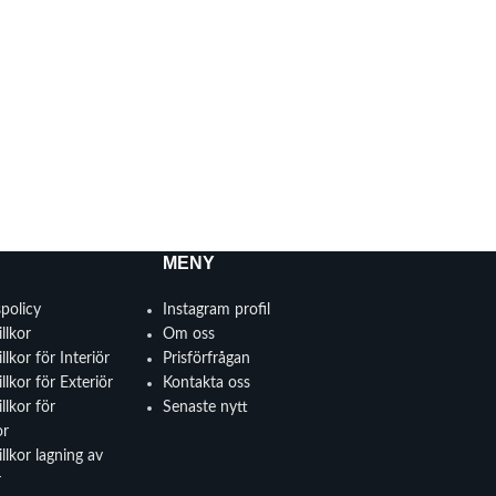
MENY
spolicy
Instagram profil
llkor
Om oss
llkor för Interiör
Prisförfrågan
llkor för Exteriör
Kontakta oss
llkor för
Senaste nytt
or
llkor lagning av
r