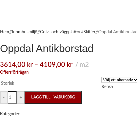
Hem
/
Inomhusmiljö
/
Golv- och väggplattor
/
Skiffer
/
Oppdal Antikborsta
Oppdal Antikborstad
3614,00
kr
–
4109,00
kr
m2
Offertförfrågan
Storlek
Rensa
-
+
LÄGG TILL I VARUKORG
Kategorier: