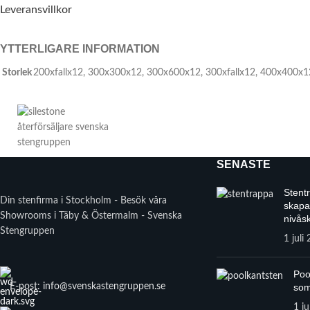
Leveransvillkor
YTTERLIGARE INFORMATION
Storlek
200xfallx12
,
300x300x12
,
300x600x12
,
300xfallx12
,
400x400x1
SENASTE
Stent
Din stenfirma i Stockholm - Besök våra
skapa
Showrooms i Täby & Östermalm - Svenska
nivåsk
Stengruppen
1 juli
Poo
E-post: info@svenskastengruppen.se
som
1 ju