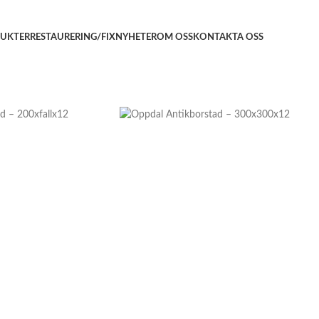
UKTER
RESTAURERING/FIX
NYHETER
OM OSS
KONTAKTA OSS