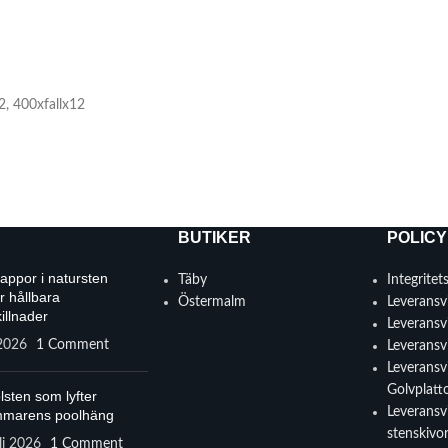
2
,
400xfallx12
BUTIKER
POLICY
rappor i natursten
Täby
Integritet
r hållbara
Östermalm
Leveransvi
illnader
Leveransvi
 2026
1 Comment
Leveransvi
Leveransvi
Golvplatt
lsten som lyfter
Leveransvi
marens poolhäng
stenskivo
li 2026
1 Comment