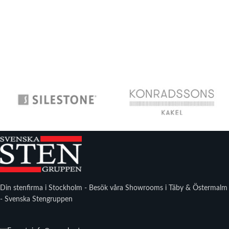
Din stenfirma i Stockholm - Besök våra Showrooms i Täby & Östermalm
- Svenska Stengruppen