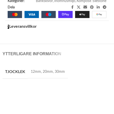
Kategorier:
Bänkskivor
,
Inomhusmiljö
,
Komposit Silestone
Dela
Leveransvillkor
YTTERLIGARE INFORMATION
TJOCKLEK
12mm
,
20mm
,
30mm