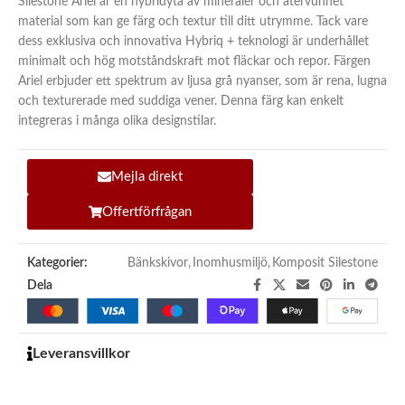
Silestone Ariel är en hybridyta av mineraler och återvunnet
material som kan ge färg och textur till ditt utrymme. Tack vare
dess exklusiva och innovativa Hybriq + teknologi är underhållet
minimalt och hög motståndskraft mot fläckar och repor. Färgen
Ariel erbjuder ett spektrum av ljusa grå nyanser, som är rena, lugna
och texturerade med suddiga vener. Denna färg kan enkelt
integreras i många olika designstilar.
Mejla direkt
Offertförfrågan
Kategorier:
Bänkskivor
,
Inomhusmiljö
,
Komposit Silestone
Dela
Leveransvillkor