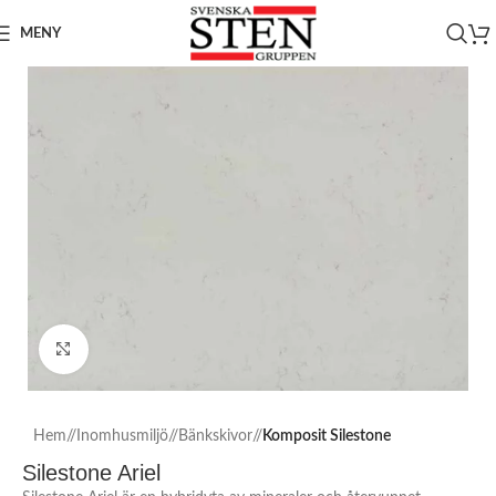
MENY
Click to enlarge
Hem
/
Inomhusmiljö
/
Bänkskivor
/
Komposit Silestone
Silestone Ariel