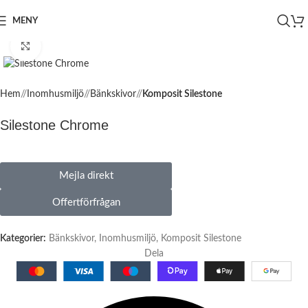
MENY
Click to enlarge
Hem
/
Inomhusmiljö
/
Bänkskivor
/
Komposit Silestone
Silestone Chrome
Mejla direkt
Offertförfrågan
Kategorier:
Bänkskivor
,
Inomhusmiljö
,
Komposit Silestone
Dela