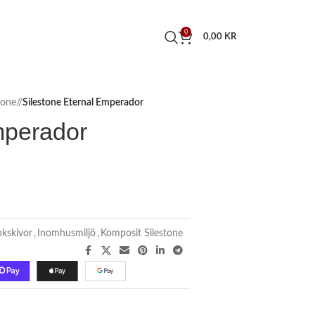
0
0,00
KR
tone
/
Silestone Eternal Emperador
mperador
kskivor
,
Inomhusmiljö
,
Komposit Silestone