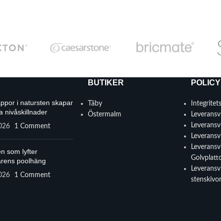
BUTIKER
POLICY
appor i natursten skapar
Täby
Integritet
a nivåskillnader
Östermalm
Leveransvi
Leveransvi
2026
1 Comment
Leveransvi
Leveransvi
n som lyfter
Golvplatt
rens poolhäng
Leveransvi
2026
1 Comment
stenskivo