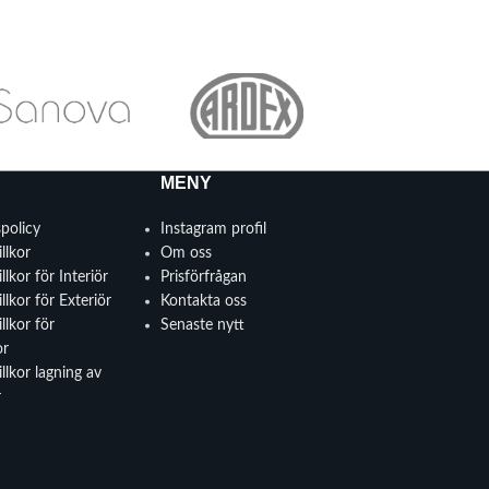
MENY
spolicy
Instagram profil
llkor
Om oss
llkor för Interiör
Prisförfrågan
llkor för Exteriör
Kontakta oss
llkor för
Senaste nytt
or
llkor lagning av
r