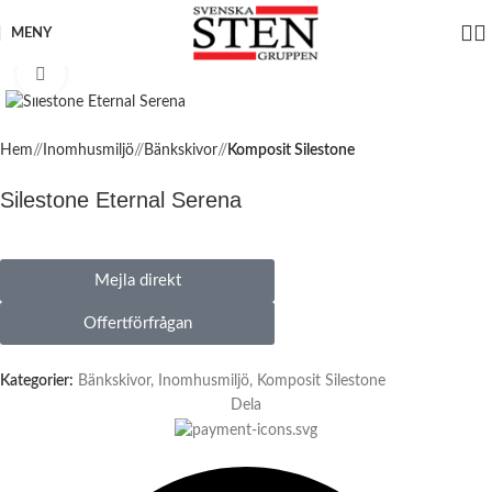
MENY
Click to enlarge
Hem
/
Inomhusmiljö
/
Bänkskivor
/
Komposit Silestone
Silestone Eternal Serena
Mejla direkt
Offertförfrågan
Kategorier:
Bänkskivor
,
Inomhusmiljö
,
Komposit Silestone
Dela