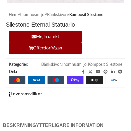
Hem
/
Inomhusmiljö
/
Bänkskivor
/
Komposit Silestone
Silestone Eternal Statuario
Mejla direkt
Offertförfrågan
Kategorier:
Bänkskivor
,
Inomhusmiljö
,
Komposit Silestone
Dela
Leveransvillkor
BESKRIVNING
YTTERLIGARE INFORMATION