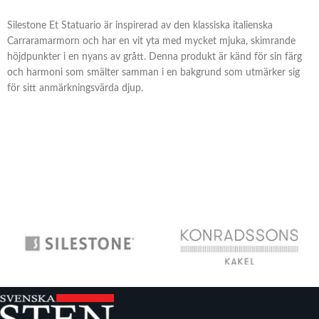
Silestone Et Statuario är inspirerad av den klassiska italienska
Carraramarmorn och har en vit yta med mycket mjuka, skimrande
höjdpunkter i en nyans av grått. Denna produkt är känd för sin färg
och harmoni som smälter samman i en bakgrund som utmärker sig
för sitt anmärkningsvärda djup.