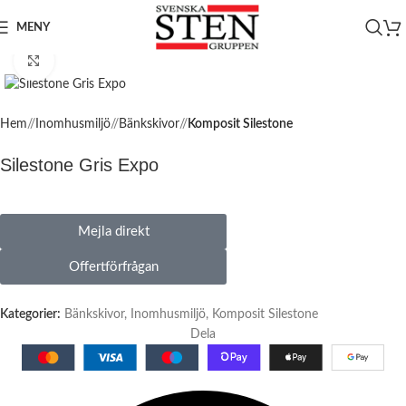
MENY
Click to enlarge
Hem
/
Inomhusmiljö
/
Bänkskivor
/
Komposit Silestone
Silestone Gris Expo
Mejla direkt
Offertförfrågan
Kategorier:
Bänkskivor
,
Inomhusmiljö
,
Komposit Silestone
Dela