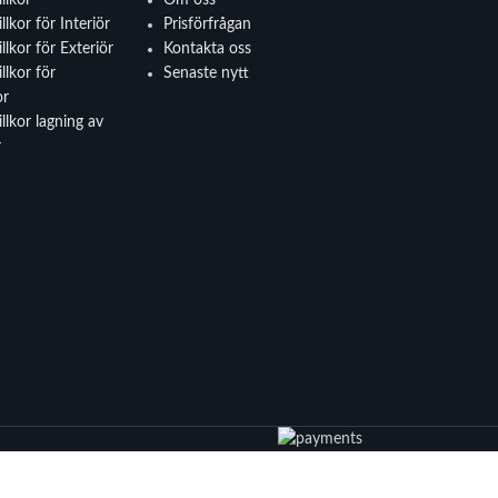
llkor för Interiör
Prisförfrågan
llkor för Exteriör
Kontakta oss
llkor för
Senaste nytt
or
llkor lagning av
r