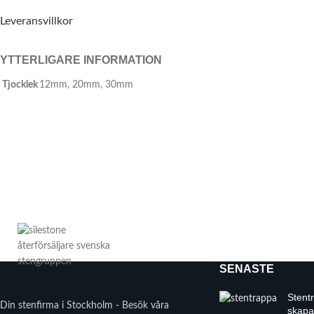
Leveransvillkor
YTTERLIGARE INFORMATION
Tjocklek
12mm
,
20mm
,
30mm
SENASTE
Stent
Din stenfirma i Stockholm - Besök våra
skapa