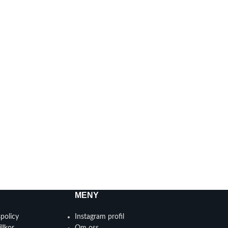
MENY
spolicy
Instagram profil
llkor
Om oss