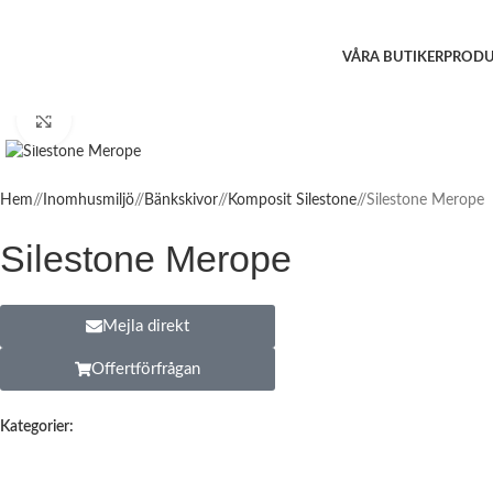
VÅRA BUTIKER
PRODU
Click to enlarge
Hem
/
Inomhusmiljö
/
Bänkskivor
/
Komposit Silestone
/
Silestone Merope
Silestone Merope
Mejla direkt
Offertförfrågan
Kategorier: