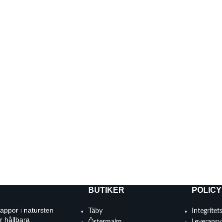
BUTIKER
POLICY
rappor i natursten
Täby
Integritet
r hållbara
Östermalm
Leveransvi