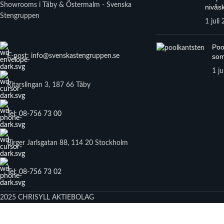
Showrooms i Täby & Östermalm - Svenska
nivåsk
Stengruppen
1 juli
Poo
E-post: info@svenskastengruppen.se
som
1 ju
Ritarslingan 3, 187 66 Täby
Tel: 08-756 73 00
Birger Jarlsgatan 88, 114 20 Stockholm
Tel: 08-756 73 02
2025 CHRISYLL AKTIEBOLAG