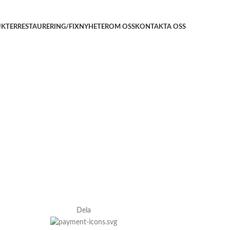
KTER
RESTAURERING/FIX
NYHETER
OM OSS
KONTAKTA OSS
Dela