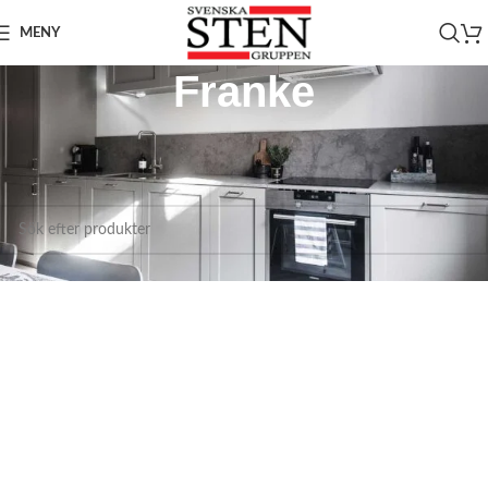
MENY
Franke
Hem
/
Inomhusmiljö
/
Diskhoar, Blandare
/
Diskhoar
/
Franke
Inga produkter hittades som motsvarar ditt val.