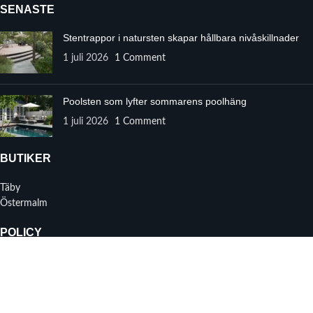
SENASTE
Stentrappor i natursten skapar hållbara nivåskillnader
1 juli 2026
1 Comment
Poolsten som lyfter sommarens poolhäng
1 juli 2026
1 Comment
BUTIKER
Täby
Östermalm
POLICY
Integritetspolicy
Leveransvillkor
Leveransvillkor för Interiör
Leveransvillkor för Exteriör