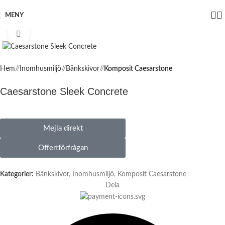
MENY
Click to enlarge
Hem
/
Inomhusmiljö
/
Bänkskivor
/
Komposit Caesarstone
Caesarstone Sleek Concrete
Mejla direkt
Offertförfrågan
Kategorier:
Bänkskivor
,
Inomhusmiljö
,
Komposit Caesarstone
Dela