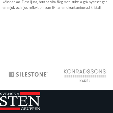
köksbänkar. Dess ljusa, brutna vita färg med subtila grå nyanser ger
en mjuk och ljus reflektion som liknar en okontaminerad kristall.