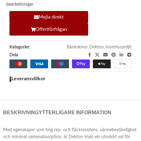
bearbetningar
Mejla direkt
Offertförfrågan
Kategorier:
Bänkskivor
,
Dekton
,
Inomhusmiljö
Dela
Leveransvillkor
BESKRIVNING
YTTERLIGARE INFORMATION
Med egenskaper som hög rep- och fläckresistens, värmebeständighet
och minimal vattenabsorption, är Dekton Halo ett utmärkt val för