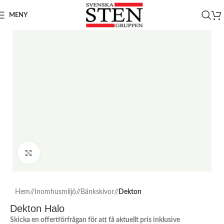
MENY
Click to enlarge
Hem
/
Inomhusmiljö
/
Bänkskivor
/
Dekton
Dekton Halo
Skicka en offertförfrågan för att få aktuellt pris inklusive