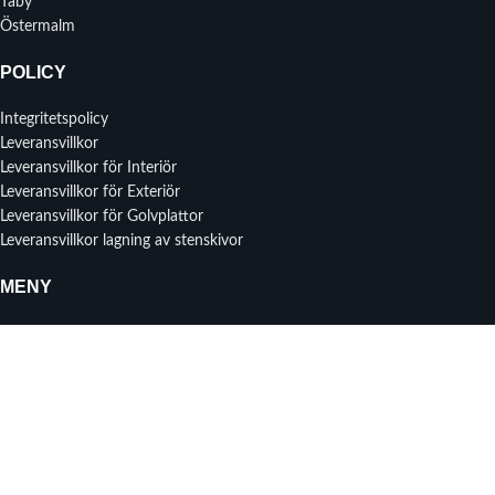
Täby
Östermalm
POLICY
Integritetspolicy
Leveransvillkor
Leveransvillkor för Interiör
Leveransvillkor för Exteriör
Leveransvillkor för Golvplattor
Leveransvillkor lagning av stenskivor
MENY
Instagram profil
Om oss
Prisförfrågan
Kontakta oss
Senaste nytt
2025 CHRISYLL AKTIEBOLAG