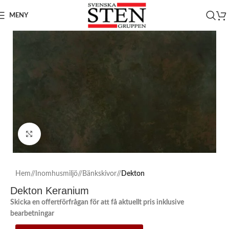
MENY
Click to enlarge
Hem
/
Inomhusmiljö
/
Bänkskivor
/
Dekton
Dekton Keranium
Skicka en offertförfrågan för att få aktuellt pris inklusive
bearbetningar