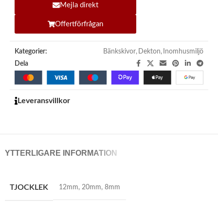
Mejla direkt
Offertförfrågan
Kategorier:
Bänkskivor
,
Dekton
,
Inomhusmiljö
Dela
Leveransvillkor
YTTERLIGARE INFORMATION
TJOCKLEK
12mm
,
20mm
,
8mm