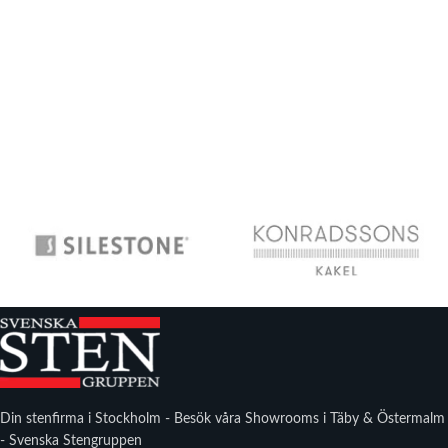
Din stenfirma i Stockholm - Besök våra Showrooms i Täby & Östermalm
- Svenska Stengruppen