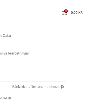
0
0,00
KR
n Qatar
klusive bearbetningar
Bänkskivor
,
Dekton
,
Inomhusmiljö