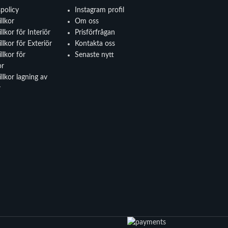
spolicy
Instagram profil
llkor
Om oss
llkor för Interiör
Prisförfrågan
llkor för Exteriör
Kontakta oss
llkor för
Senaste nytt
or
llkor lagning av
r