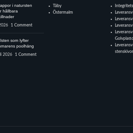
rappor i natursten
Täby
Integritet
r hållbara
Östermalm
Leveransvi
illnader
Leveransvi
 2026
1 Comment
Leveransvi
Leveransvi
Golvplatt
lsten som lyfter
Leveransvi
marens poolhäng
stenskivo
li 2026
1 Comment