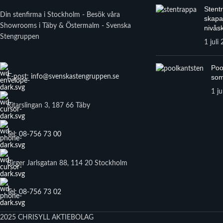
Stent
Din stenfirma i Stockholm - Besök våra
skapa
Showrooms i Täby & Östermalm - Svenska
nivåsk
Stengruppen
1 juli
Poo
E-post: info@svenskastengruppen.se
som
1 ju
Ritarslingan 3, 187 66 Täby
Tel: 08-756 73 00
Birger Jarlsgatan 88, 114 20 Stockholm
Tel: 08-756 73 02
2025 CHRISYLL AKTIEBOLAG