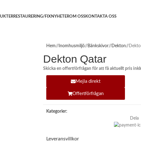
UKTER
RESTAURERING/FIX
NYHETER
OM OSS
KONTAKTA OSS
Hem
/
Inomhusmiljö
/
Bänkskivor
/
Dekton
/
Dekto
Dekton Qatar
Skicka en offertförfrågan för att få aktuellt pris in
Mejla direkt
Offertförfrågan
Kategorier:
Dela
Leveransvillkor